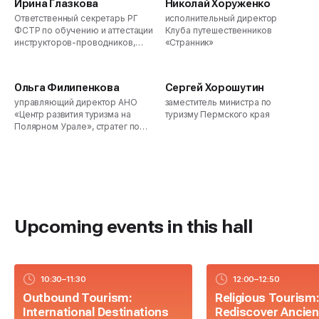
Ирина Глазкова
Николай Хоруженко
Event Tourism Specialists (NAST),
Ответственный секретарь РГ
исполнительный директор
Ph.D. in Economics, Professor of
ФСТР по обучению и аттестации
Клуба путешественников
RAE
инструкторов-проводников,
«Странник»
Генеральный директор ООО
«Аудит Консалтинг
Проектирование», спикер
Ольга Филипенкова
Сергей Хорошутин
межрегиональных программ в
управляющий директор АНО
заместитель министра по
сфере развития активного
«Центр развития туризма на
туризму Пермского края
туризма.
Полярном Урале», стратег по
развитию
туристических дестинаций
Upcoming events in this hall
10:30–11:30
12:00–12:50
Outbound Tourism:
Religious Tourism
International Destinations
Rediscover Ancien