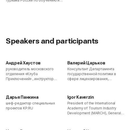
туризма России по обучению и
аттестации инструкторов-
проводников, почетный
работник туриндустрии России,
Лауреат премии г. Москвы в
области спорта и туризма,
кандидат философских наук
Speakers and participants
Андрей Хаустов
Валерий Царьков
руководитель московского
Консультант Департамента
отделения «Клуба
государственной политики в
Приключений» , инструктор
сфере лицензирования,
спортивного туризма,
контрольно-надзорной
инструктор-проводник с 12
деятельности, аккредитации и
летним стажем, инструктор СТ и
саморегулирования
Дарья Панкина
Igor Kaverzin
инструктор проводник
Минэкономразвития России
шеф-редактор специальных
President of the International
проектов KP.RU
Academy of Tourism Industry
Development (MARCH), General
Director of the WEXECON
Production Center, Vice President
of the National Association of