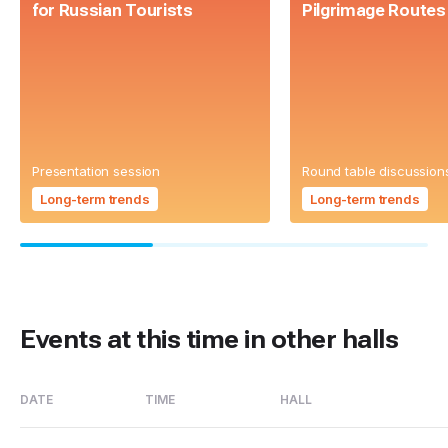
for Russian Tourists
Pilgrimage Routes
Presentation session
Round table discussion
Long-term trends
Long-term trends
Events at this time in other halls
DATE
TIME
HALL