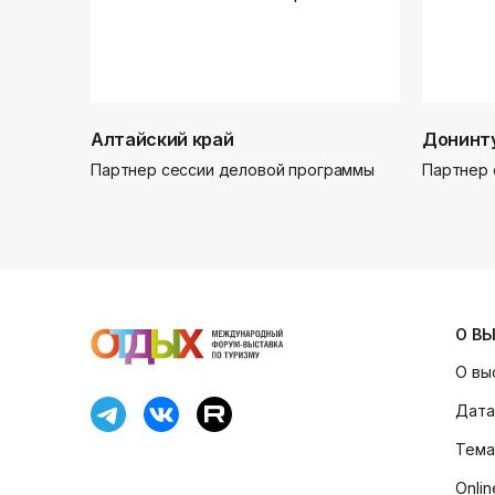
Алтайский край
Донинт
Партнер сессии деловой программы
Партнер 
О В
О вы
Дата
Тема
Onli