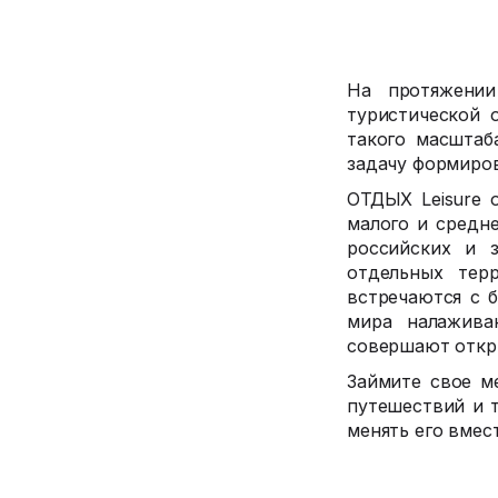
На протяжении
туристической 
такого масштаб
задачу формиров
ОТДЫХ Leisure 
малого и средн
российских и 
отдельных тер
встречаются с б
мира налажива
совершают откр
Займите свое м
путешествий и 
менять его вмес