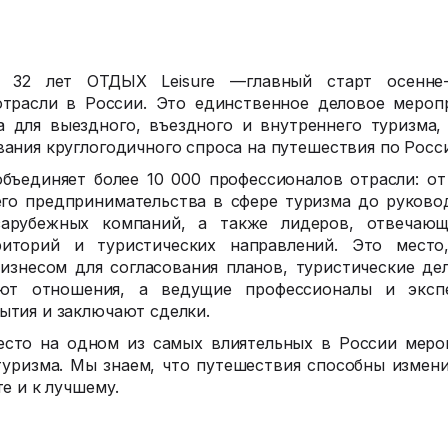
 32 лет ОТДЫХ Leisure —главный старт осенне-
отрасли в России. Это единственное деловое мероп
а для выездного, въездного и внутреннего туризма,
ания круглогодичного спроса на путешествия по Росси
объединяет более 10 000 профессионалов отрасли: от
его предпринимательства в сфере туризма до руково
зарубежных компаний, а также лидеров, отвечающ
риторий и туристических направлений. Это место
изнесом для согласования планов, туристические де
ют отношения, а ведущие профессионалы и эксп
ытия и заключают сделки.
есто на одном из самых влиятельных в России меро
туризма. Мы знаем, что путешествия способны измени
те и к лучшему.