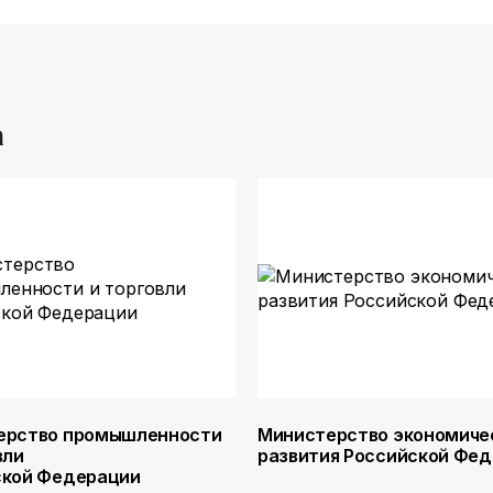
а
ерство промышленности
Министерство экономиче
вли
развития Российской Фе
ской Федерации