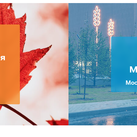
ия
М
Мос