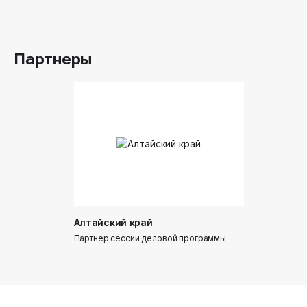
Российск
Партнеры
Алтайский край
Донинтур
Партнер сессии деловой программы
Партнер сес