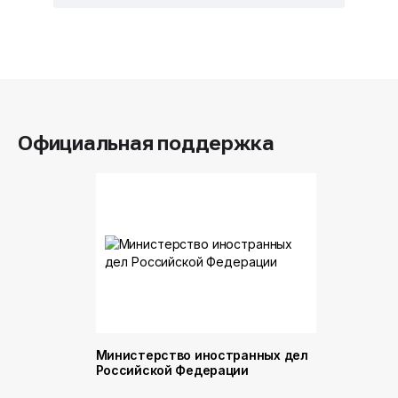
Официальная поддержка
Министерство иностранных дел
Министер
Российской Федерации
и торговл
Российск