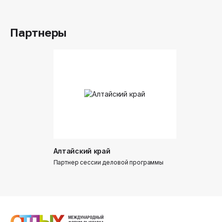
Партнеры
Алтайский край
Донинтур
Партнер сессии деловой программы
Партнер сес