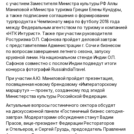
с участием Заместителя Министра культуры РФ Аллы
Маниловой и Министра туризма Греции Елены Кундуры,
а также подписание соглашения о формировании
турпродукта к Чемпионату мира по футболу 2018 года
между Федеральным агентством по туризму и компанией
«НТК Интурист». Также при участии руководителя
Ростуризма О.П. Сафонова пройдет деловой завтрак
с представителями Администрации г. Сочи и бизнесом
по вопросам завершения летнего сезона, запуску
круизной линии. На национальном стенде Индии О.П.
Сафонов совместно с послом Индии подведут итоги
конкурса фотографий RussiaIndiaTravel.
При участии А.Ю. Маниловой пройдет презентация,
посвященная новому брендовому «Императорскому
маршруту» — проекту, созданному под эгидой
Министерства культуры Российской Федерации.
Актуальные вопросы гостиничного сектора обсудят
на дискуссионной панели «Гостиничный бизнес сегодня-
завтра». Модераторами обсуждения станут Вадим
Прасов, вице-президент Федерации Рестораторов
и Отельеров, и Сергей Груздь, председатель Правления