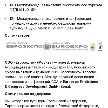
10-я
Международная выставка эксклюзивного туризма
ОТДЫХ LUXURY;
10-я
Международная экспозиция и конференция
по медицинскому и лечебно-оздоровительному
туризму ОТДЫХ Medical Tourism, Spa&Health.
Организаторы:
ООО «Евроэкспо» (Москва)
— член Всемирной
Ассоциации выставочной индустрии UFI, Российского
союза выставок и ярмарок РСВЯ, Московской торгово-
промышленной палаты, Международной Ассоциации
конгрессов и конференций ICCA, и
Euroexpo
Exhibitions
&
Congress
Development
GmbH
(Вена)
.
Официальная поддержка:
Министерство культуры Российской Федерации,
Торгово-промышленная палата Российской Федерации,