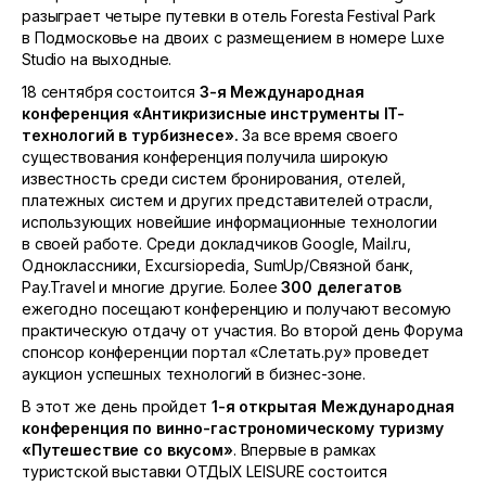
разыграет четыре путевки в отель Foresta Festival Park
в Подмосковье на двоих с размещением в номере Luxe
Studio на выходные.
18 сентября состоится
3-я
Международная
конференция «Антикризисные инструменты
IT
-
технологий в турбизнесе»
.
За все время своего
существования конференция получила широкую
известность среди систем бронирования, отелей,
платежных систем и других представителей отрасли,
использующих новейшие информационные технологии
в своей работе. Среди докладчиков Google, Mail.ru,
Одноклассники, Excursiopedia, SumUp/Связной банк,
Pay.Travel и многие другие. Более
300 делегатов
ежегодно посещают конференцию и получают весомую
практическую отдачу от участия. Во второй день Форума
спонсор конференции портал «Слетать.ру» проведет
аукцион успешных технологий в бизнес-зоне.
В этот же день пройдет
1-я
открытая Международная
конференция по винно-гастрономическому туризму
«Путешествие со вкусом»
. Впервые в рамках
туристской выставки ОТДЫХ LEISURE состоится