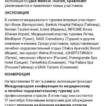
экспозиция
ОТДЫХ
Medical
Tourism
,
Spa
&
Health
увеличивается и привлекает новых участников.
ЭКСПОЗИЦИЯ
В сегменте медицинского туризма впервые участвуют
Арт-Вояж (Белоруссия), Bankok Hospital Pattaya (Тайланд),
Berman Tourism Israel, ILmed (Израиль), INFICARE Korea
(Южная Корея), Медицинский кластер туризма Литвы,
MedEspoir (Тунис), SAGE Consultancy (Турция) и другие
компании и клиники. Среди участников, представляющих
лечебно-оздоровительный отдых Chakra Ayurvedic Resort
(Индия), эко-курорт Welna (Россия), «ЭНЕРГЕТИКАС»
(Литва), пансионат «Фрегат» (Россия), Pomegranate Spa
Hotel (Греция), TermeKrka (Словения), Thai Pattara Spa
(Россия/Тайланд) и SAVA Turizem (Словения).
КОНФЕРЕНЦИЯ
На протяжении 10 лет в рамках экспозиции проходит
Международная конференция
по медицинскому
и лечебно-оздоровительному туризму
для
профессионалов отрасли. В этом году она состоится
17 сентября. Ключевыми вопросами для обсуждения
станут
прогнозы на будущее развитие отрасли
,