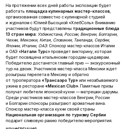
На протяжении всех дней работы экспозиции будет
работать
площадка кулинарных мастер-классов
,
организованная совместно с кулинарной студией
и журналом с Юлией Высоцкой «ХлебСоль». Вниманию
участников будут представлены
традиционные блюда
13 стран мира
:
Узбекистана, России, Венгрии, Болгарии,
Чехии, Мексики, Китая, Словакии, Таиланда, Сербии,
Японии, Италии, ОАЭ
. Спонсор мастер-классов Италии
и ОАЭ «
Натали Турс
» проведет викторину, которая
будет посвящена итальянским городам-щедеврам.
Победителю достанется главный приз — экскурсионный
тур на двоих. Участников мастер-класса Мексики ждет
розыгрыш перелета в Мексику и обратно
от туроператора
«Трансаэро Тур»
или незабываемого
ужина в ресторане
«
Mexican
Club
»
. Памятные призы
получат любители японской кухни — матрешки-дарумы.
Среди участников мастер-классов Венгрии, России
и Болгарии спонсоры разыграют ароматные вина.
Спонсор мастер-класса кухни своей страны
Национальная организация по туризму Сербии
подарит сливовую ракию победителю мероприятия.