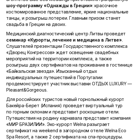
шоу-программу «Однажды в Греции»
: красочное
костюмированное представление, яркие национальные
танцы, и розыгрыш лотереи. Главным призом станет
свадьба в Греции на двоих.
Медицинский диагностический центр Литвы проведет
семинар «Курорты, лечение и медицина в Литве»
.
Слушателей презентации Государственного комплекса
«Дворец Конгрессов» ждет освещение свадебных
мероприятий на территории комплекса, а также
розыгрыш двух сертификатов на проживание в гостинице
«Байкальская звезда». Изысканный отдых
индивидуальных путешествий в Португалии
продемонстрирует участник выставки ОТДЫХ LUXURY —
Pleasant&Gorgeous.
Для российских туристов новый горнолыжный курорт
Бакейра-Берет (Испания) проведет виртуальный тур
по горным склонам и представит роскошные отели.
Путешествия на родину карнавала представит компания
«МИР БРАЗИЛИИ». Эко-курорт Welna разыграет
сертификат на weekend в загородном отеле Welna Eco
Spa Resort, а также 2 сертификата на спа-процедуры.