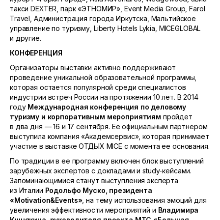
такси DEXTER, парк «ЭТНОМИР», Event Media Group, Farol
Travel, Администрация города Иркутска, Мальтийское
управление по туризму, Liberty Hotels Lykia, MICEGLOBAL
и другие.
КОНФЕРЕНЦИЯ
Организаторы выставки активно поддерживают
проведение уникальной образовательной программы,
которая остается популярной среди специалистов
индустрии встреч России на протяжении 10 лет. В 2014
году
Международная конференция по деловому
туризму и корпоративным мероприятиям
пройдет
в два дня — 16 и 17 сентября. Ее официальным партнером
выступила компания «Академсервис», которая принимает
участие в выставке ОТДЫХ MICE с момента ее основания.
По традиции в ее программу включен блок выступлений
зарубежных экспертов с докладами и study-кейсами.
Запоминающимися станут выступления эксперта
из Италии
Родольфо Муско, президента
«
Motivation
&
Events
»
, на тему использования эмоций для
увеличения эффективности мероприятий и
Владимира
Кшнякина, руководителя проекта МТС «Большая