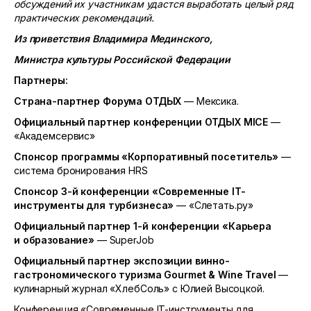
обсуждений их участникам удастся выработать целый ряд
практических рекомендаций.
Из приветствия Владимира Мединского,
Министра культуры Российской Федерации
Партнеры:
Страна-партнер
Форума ОТДЫХ
— Мексика.
Официальный партнер конференции ОТДЫХ
MICE
—
«Академсервис»
Спонсор программы «Корпоративный посетитель»
—
система бронирования HRS
Спонсор
3-й
конференции «Современные
IT
-
инструменты для турбизнеса»
— «Слетать.ру»
Официальный партнер
1-й
конференции «Карьера
и образование»
— SuperJob
Официальный партнер экспозиции винно-
гастрономического туризма
Gourmet
&
Wine
Travel
—
кулинарный журнал «ХлебСоль» с Юлией Высоцкой.
Конференция «Современные IT-инструменты для