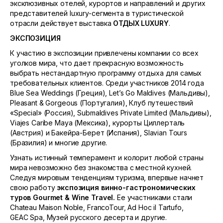
эксклюзивных отелей, курортов и направлений и других
представителей luxury-сегмента в туристической
отрасли действует выставка
ОТДЫХ
LUXURY
.
ЭКСПОЗИЦИЯ
К участию в экспозиции привлечены компании со всех
уголков мира, что дает прекрасную возможность
выбрать нестандартную программу отдыха для самых
требовательных клиентов. Среди участников 2014 года
Blue Sea Weddings (Греция), Let’s Go Maldives (Мальдивы),
Pleasant & Gorgeous (Португалия), Клуб путешествий
«Special» (Россия), Submaldives Private Limited (Мальдивы),
Viajes Caribe Maya (Мексика), курорты Циллерталь
(Австрия) и Бакейра-Берет (Испания), Slavian Tours
(Бразилия) и многие другие.
Узнать истинный темперамент и колорит любой страны
мира невозможно без знакомства с местной кухней.
Следуя мировым тенденциям туризма, впервые начнет
свою работу
экспозиция винно-гастрономических
туров
Gourmet
&
Wine
Travel
.
Ее участниками стали
Chateau Maison Noble, FrancoTour, Ad Hoc il Tartufo,
GEAC Spa, Музей русского десерта и другие.