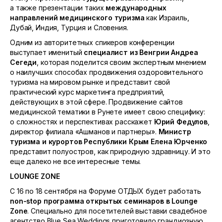
а также презентации таких
международных
направлений медицинского туризма
как Израиль,
Дубай, Индия, Турция и Словения.
Одним из авторитетных спикеров конференции
выступает именитый
специалист из Венгрии Андреа
Сегеди
, которая поделится своим экспертным мнением
о наилучших способах продвижения оздоровительного
туризма на мировом рынке и представит свой
практический курс маркетинга предприятий,
действующих в этой сфере. Продвижение сайтов
медицинской тематики в Рунете имеет свою специфику:
о сложностях и перспективах расскажет
Юрий Федулов
,
директор филиала «Ашманов и партнеры».
Министр
туризма и курортов Республики Крым Елена Юрченко
представит полуостров, как природную здравницу. И это
еще далеко не все интересные темы.
LOUNGE ZONE
С 16 по 18 сентября на Форуме ОТДЫХ будет работать
non
-
stop
программа открытых семинаров в
Lounge
Zone
. Специально для посетителей выставки свадебное
агентство Blue Sea Weddings приготовило грандиозную