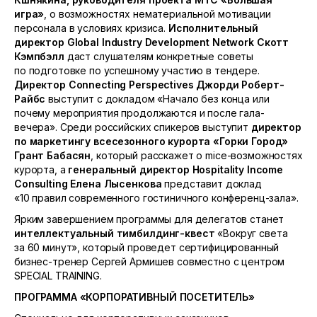
игра»
, о возможностях нематериальной мотивации
персонала в условиях кризиса.
Исполнительный
директор
Global
Industry
Development
Network
Скотт
Кэмпбэлл
даст слушателям конкретные советы
по подготовке по успешному участию в тендере.
Директор
Connecting
Perspectives
Джорди Роберт-
Райбс
выступит с докладом «Начало без конца или
почему мероприятия продолжаются и после гала-
вечера». Среди российских спикеров выступит
директор
по маркетингу всесезонного курорта «Горки Город»
Грант Бабасян
, который расскажет о mice-возможностях
курорта, а
генеральный директор
Hospitality
Income
Consulting
Елена Лысенкова
представит доклад
«10 правил современного гостиничного конференц-зала».
Ярким завершением программы для делегатов станет
интеллектуальный тимбилдинг-квест
«Вокруг света
за 60 минут», который проведет сертифицированный
бизнес-тренер Сергей Армишев совместно с центром
SPECIAL TRAINING.
ПРОГРАММА «КОРПОРАТИВНЫЙ ПОСЕТИТЕЛЬ»