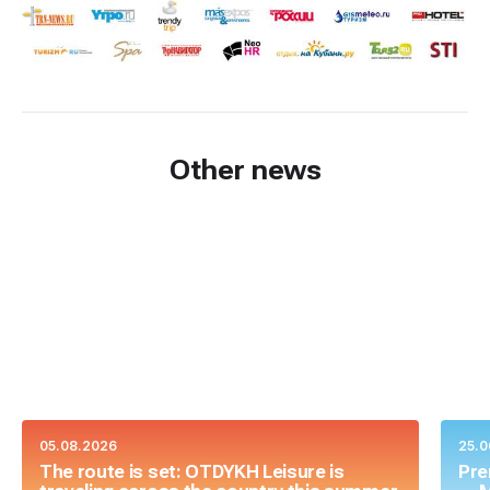
Other news
05.08.2026
25.0
The route is set: OTDYKH Leisure is
Pre