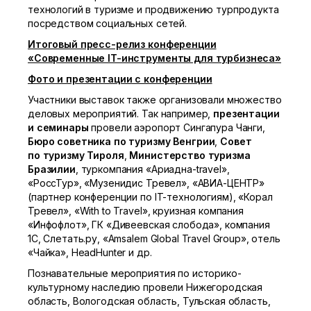
технологий в туризме и продвижению турпродукта
посредством социальных сетей.
Итоговый пресс-релиз конференции
«Современные IT-инструменты для турбизнеса»
Фото и презентации с конференции
Участники выставок также организовали множество
деловых мероприятий. Так например,
презентации
и семинары
провели аэропорт Сингапура Чанги,
Бюро советника по туризму Венгрии
,
Совет
по туризму Тироля
,
Министерство туризма
Бразилии
, туркомпания «Ариадна-travel»,
«РоссТур», «Музенидис Тревел», «АВИА-ЦЕНТР»
(партнер конференции по IT-технологиям), «Корал
Тревел», «With to Travel», круизная компания
«Инфофлот», ГК «Дивеевская слобода», компания
1С, Слетать.ру, «Аmsalem Global Travel Group», отель
«Чайка», HeadHunter и др.
Познавательные мероприятия по историко-
культурному наследию провели Нижегородская
область, Вологодская область, Тульская область,