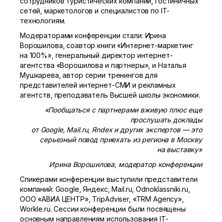
сотрудников туристических компаний, гостиничных
сетей, маркетологов и специалистов по IT-
технологиям.
Модераторами конференции стали: Ирина
Ворошилова, соавтор книги «Интернет-маркетинг
на 100%», генеральный директор интернет-
агентства «Ворошилова и партнеры», и Наталья
Мушкарева, автор серии тренингов для
представителей интернет-СМИ и рекламных
агентств, преподаватель Высшей школы экономики.
«Пообщаться с партнерами вживую плюс еще
прослушать доклады
от Google, Mail.ru, Яndex и других экспертов — это
серьезный повод приехать из региона в Москву
на выставку»
Ирина Ворошилова, модератор конференции
Спикерами конференции выступили представители
компаний: Google, Яндекс, Mail.ru, Odnoklassniki.ru,
ООО «АВИА ЦЕНТР», TripAdviser, «TRM Agency»,
Workle.ru. Сессии конференции были посвящены
основным направлениям использования IT-