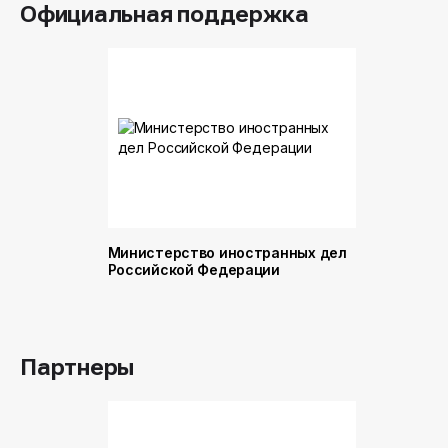
Официальная поддержка
Министерство иностранных дел
Министер
Российской Федерации
и торговл
Российск
Партнеры