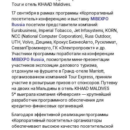
Tour и отель KIHAAD Maldives.
17 сентября в рамках программы «Корпоративный
посетитель» конференцию и выставку
MIBEXPO
Russia
посетили представители компаний:
Eurobusiness, Imperial Tobacco, Jet Infosystems, KORN,
NCC (National Computer Corporation), Russ Outdoor,
UTH, Volvo, Децима, Крокус БизнесАвто, Русклимат,
СевзапПромэнерго, ГК «Электропроект» и др.
Участники программы поработали на конференции
MIBEXPO Russia
, посмотрели мини-презентации
участников экспозиции делового туризма,
отдохнули на фуршете в Гранд-отеле Marriott,
организованном компанией Tour Express, приняли
участие в розыгрыше призов от спонсоров. Путевку
на двоих на Мальдивы в отель KIHAAD MALDIVES
5* выиграла компания «Инверсия» — крупнейший
разработчик программного обеспечения для
кредитно-финансовых организаций.
Благодаря эффективной реализации программы
«Корпоративный посетитель» организаторы
обеспечивают высокое качество посетительской