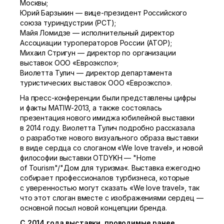
Москвы;
Юрий Барзыкин — вице-президент Российского
союза туриндустрии (РСТ);
Майя Ломидзе — исполнительный директор
Ассоциации туроператоров России (АТОР);
Михаил Стригун — директор по организации
выставок ООО «Евроэкспо»;
Виолетта Тулич — директор департамента
туристических выставок ООО «Евроэкспо».
На пресс-конференции были представлены цифры
и факты MATIW-2013, а также состоялась
презентация нового имиджа юбилейной выставки
в 2014 году. Виолетта Тулич подробно рассказала
о разработке нового визуального образа выставки
в виде сердца со слоганом «We love travel», и новой
философии выставки OTDYKH — "Home
of Tourism"/"Дом для туризма«. Выставка ежегодно
собирает профессионалов турбизнеса, которые
с уверенностью могут сказать «We love travel», так
что этот слоган вместе с изображениями сердец —
основной посыл новой концепции бренда.
С 2014 года выставки, проводимые ранее