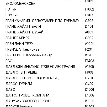
E902
«КОЛОМЕНСКОЕ»
ГОТУР
F1002
ГОУТУР
F907
ГРАН КАНАРИЯ, ДЕПАРТАМЕНТ ПО ТУРИЗМУ
C303
ГРАНД ХАЙАТТ БАЛИ
D401
ГРАНД ХАЙАТТ ДУБАЙ
A801
ГРАНДВАЛИРА
C302
ГРЕЙ ЛАЙН ПЕРУ
A1001
ГРЕНАДА Пансионат
F201
ГР-ТРЕВЕЛ Паромный центр
B1201
ГСО
E1403
ДАБЛ БЭЙ ИНБАУНД ТРЭВЭЛ АВСТРАЛИЯ
A1205
ДАБЛ СТЕП ТРЕВЕЛ
F908
ДАБЛ СТЕП ТРЭВЕЛ (СИНГАПУР)
D701
ДАВОС ТУРИЗМ
C402
ДАВС
D1001
ДАНКО ТРЭВЕЛ КОМПАНИ
D1002
ДАНУБИУС ХОТЕЛС ГРОУП
B1001
ДАРКОВ Курорт
B1203