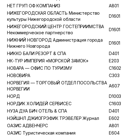
НЕТ ГРУП ОФ КОМПАНИЗ
A801
НИЖЕГОРОДСКАЯ ОБЛАСТЬ Министерство
D1601
культуры Нижегородской области
НИЖЕГОРОДСКИЙ ЦЕНТР ГОСТЕПРИИМСТВА
D1601
Некоммерческое партнерство
НИЖНИЙ НОВГОРОД Администрация города
D1601
Нижнего Новгорода
НИККО БАЛИ РЕЗОРТ & СПА
D401
НК-ТУР ИМПЕРИЯ «МОРСКОЙ ЗАМОК»
E203
НОВАРА — ОФИС ПО ТУРИЗМУ
C1602
НОВОВИРА
C303
НОРВЕГИЯ — ТОРГОВЫЙ ОТДЕЛ ПОСОЛЬСТВА
A607
НОРВЕГИИ
НОРД
D1003
НОРДИК ХОЛИДЕЙ СЕРВИСЕС
C1603
НУЗА ДУА БИЧ ОТЕЛЬ & СПА
D401
НЭЙШНЛ ДЖИОГРЭФИК ТРЭВЕЛЕР Журнал
E602
ОАЗИС АДВЕНЧЕРС
A801
ОАЗИС Туристическая компания
E604