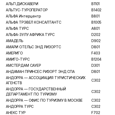
АЛЬП ДИСКАВЕРИ
B1101
АЛЬТУС-ТУРОПЕРАТОР
B1402
АЛЬФА Интерцентр
B801
АЛЬФА ТРЭВЕЛ КОНСАЛТАНТС
B1005
АЛЬФА ТУРС
A801
АЛЬФА-ЗУЛУ АФРИКА ТУРС
D202
АМАДЕЛЬ
D902
АМАРИ ОТЕЛЬС ЭНД РИЗОРТС
D801
АМЕРИГО
F403
АМИГО-ТУРС
B1204
АМСТЕРДАМ САУЕР
D301
АНДАМАН ПРИНСЕС РИЗОРТ ЭНД СПА
D801
АНДОРРА — АССОЦИАЦИЯ ТУРИСТИЧЕСКИХ
C302
АГЕНСТВ
АНДОРРА — ГОСУДАРСТВЕННЫЙ
C302
ДЕПАРТАМЕНТ ПО ТУРИЗМУ
АНДОРРА — ОФИС ПО ТУРИЗМУ В МОСКВЕ
C302
АНДОРРА ТУРС
C302
АНЕКС ТУР
F702