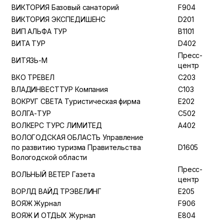
ВИКТОРИЯ Базовый санаторий
F904
ВИКТОРИЯ ЭКСПЕДИШЕНС
D201
ВИП АЛЬФА ТУР
B1101
ВИТА ТУР
D402
Пресс-
ВИТЯЗЬ-М
центр
ВКО ТРЕВЕЛ
C203
ВЛАДИНВЕСТТУР Компания
C103
ВОКРУГ СВЕТА Туристическая фирма
E202
ВОЛГА-ТУР
C502
ВОЛКЕРС ТУРС ЛИМИТЕД
A402
ВОЛОГОДСКАЯ ОБЛАСТЬ Управление
по развитию туризма Правительства
D1605
Вологодской области
Пресс-
ВОЛЬНЫЙ ВЕТЕР Газета
центр
ВОРЛД ВАЙД ТРЭВЕЛИНГ
E205
ВОЯЖ Журнал
F906
ВОЯЖ И ОТДЫХ Журнал
E804