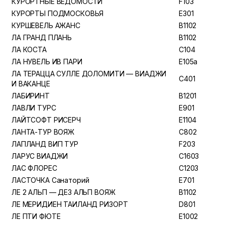
КУРОРТНЫЕ ВЕДОМОСТИ
F103
КУРОРТЫ ПОДМОСКОВЬЯ
E301
КУРШЕВЕЛЬ АЖАНС
B1102
ЛА ГРАНД ПЛАНЬ
B1102
ЛА КОСТА
C104
ЛА НУВЕЛЬ ИВ ПАРИ
E105a
ЛА ТЕРАЦЦА СУЛЛЕ ДОЛОМИТИ — ВИАДЖИ
C401
И ВАКАНЦЕ
ЛАБИРИНТ
B1201
ЛАВЛИ ТУРС
E901
ЛАЙТСОФТ РИСЕРЧ
E1104
ЛАНТА-ТУР ВОЯЖ
C802
ЛАПЛАНД ВИП ТУР
F203
ЛАРУС ВИАДЖИ
C1603
ЛАС ФЛОРЕС
C1203
ЛАСТОЧКА Санаторий
E701
ЛЕ 2 АЛЬП — ДЕЗ АЛЬП ВОЯЖ
B1102
ЛЕ МЕРИДИЕН ТАИЛАНД РИЗОРТ
D801
ЛЕ ПТИ ФЮТЕ
E1002