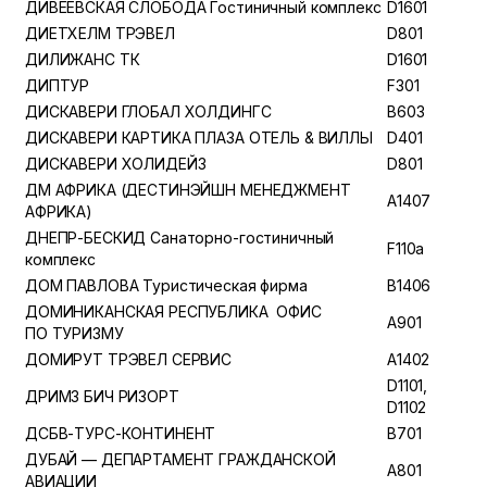
ДИВЕЕВСКАЯ СЛОБОДА Гостиничный комплекс
D1601
ДИЕТХЕЛМ ТРЭВЕЛ
D801
ДИЛИЖАНС ТК
D1601
ДИПТУР
F301
ДИСКАВЕРИ ГЛОБАЛ ХОЛДИНГС
B603
ДИСКАВЕРИ КАРТИКА ПЛАЗА ОТЕЛЬ & ВИЛЛЫ
D401
ДИСКАВЕРИ ХОЛИДЕЙЗ
D801
ДМ АФРИКА (ДЕСТИНЭЙШН МЕНЕДЖМЕНТ
A1407
АФРИКА)
ДНЕПР-БЕСКИД Санаторно-гостиничный
F110a
комплекс
ДОМ ПАВЛОВА Туристическая фирма
B1406
ДОМИНИКАНСКАЯ РЕСПУБЛИКА ­ ОФИС
A901
ПО ТУРИЗМУ
ДОМИРУТ ТРЭВЕЛ СЕРВИС
A1402
D1101,
ДРИМЗ БИЧ РИЗОРТ
D1102
ДСБВ-ТУРС-КОНТИНЕНТ
B701
ДУБАЙ — ДЕПАРТАМЕНТ ГРАЖДАНСКОЙ
A801
АВИАЦИИ