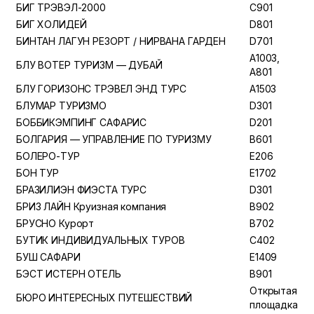
БИГ ТРЭВЭЛ-2000
C901
БИГ ХОЛИДЕЙ
D801
БИНТАН ЛАГУН РЕЗОРТ / НИРВАНА ГАРДЕН
D701
A1003,
БЛУ ВОТЕР ТУРИЗМ — ДУБАЙ
A801
БЛУ ГОРИЗОНС ТРЭВЕЛ ЭНД ТУРС
A1503
БЛУМАР ТУРИЗМО
D301
БОББИКЭМПИНГ САФАРИС
D201
БОЛГАРИЯ — УПРАВЛЕНИЕ ПО ТУРИЗМУ
B601
БОЛЕРО-ТУР
E206
БОН ТУР
E1702
БРАЗИЛИЭН ФИЭСТА ТУРС
D301
БРИЗ ЛАЙН Круизная компания
B902
БРУСНО Курорт
B702
БУТИК ИНДИВИДУАЛЬНЫХ ТУРОВ
C402
БУШ САФАРИ
E1409
БЭСТ ИСТЕРН ОТЕЛЬ
B901
Открытая
БЮРО ИНТЕРЕСНЫХ ПУТЕШЕСТВИЙ
площадка