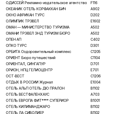
ОДИССЕЙ Рекламно-издательское агентство
F116
ОКЕАНИК ОТЕЛЬ КОРФАККАН БИЧ
A902
ОКНО АФРИКАН ТУРС
D202
ОЛИМПИК ТРЭВЕЛ
E1602
ОМАН — МИНИСТЕРСТВО ТУРИЗМА
A502
ОМАНИ ТРЭВЕЛ ЭНД ТУРИЗМ БЮРО
A502
ОПЕН АП
C402
ОПКО ТУРС
D301
ОРБИТА Оздоровительный комплекс
C1205
ОРИЕНТ Бюро путешествий
C1104
ОРИЕНТАЛ, СИНГАПУР
D701
ОРИОН, НПЦ ГЕЛИОЦЕНТР
E701
ОСТ-ВЕСТ
C1206
ОТДЫХ В РОССИИ Журнал
E1004
ОТЕЛЬ АЛЬП ОТЕЛЬ ДЮ ПРАЛОН
B1102
ОТЕЛЬ ВЕСТФАЛЕНХАУС
A703
ОТЕЛЬ ЕВРОПА ФИТ**** СУПЕРИОР
B1001
ОТЕЛЬ КИЛИМАНДЖАРО
B1102
ОТЕЛЬ ЛА СИВОЛИЕР
B1102