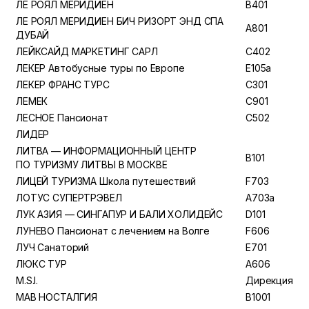
ЛЕ РОЯЛ МЕРИДИЕН
B401
ЛЕ РОЯЛ МЕРИДИЕН БИЧ РИЗОРТ ЭНД СПА
A801
ДУБАЙ
ЛЕЙКСАЙД МАРКЕТИНГ САРЛ
C402
ЛЕКЕР Автобусные туры по Европе
E105a
ЛЕКЕР ФРАНС ТУРС
C301
ЛЕМЕК
C901
ЛЕСНОЕ Пансионат
C502
ЛИДЕР
ЛИТВА — ИНФОРМАЦИОННЫЙ ЦЕНТР
B101
ПО ТУРИЗМУ ЛИТВЫ В МОСКВЕ
ЛИЦЕЙ ТУРИЗМА Школа путешествий
F703
ЛОТУС СУПЕРТРЭВЕЛ
A703a
ЛУК АЗИЯ — СИНГАПУР И БАЛИ ХОЛИДЕЙС
D101
ЛУНЕВО Пансионат с лечением на Волге
F606
ЛУЧ Санаторий
E701
ЛЮКС ТУР
A606
М.S.I.
Дирекция
МАВ НОСТАЛГИЯ
B1001