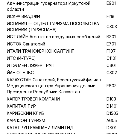
Администрации губернатора Иркутской
E901
области
ИСКРА ВИАДЖИ
F118
ИСПАНИЯ — ОТДЕЛ ТУРИЗМА ПОСОЛЬСТВА
C303
ИСПАНИИ (ТУРЭСПАНА)
ИСТ ЛАЙН Агентство воздушных сообщений
B301
ИСТОК Санаторий
E701
ИТАЛИ ТРАНСФЕР КОНСАЛТИНГ
F107
ИТС (И-ТУРС)
C1101
ИТЭЛИЕН ЛЭЖЕР ГРУП
C401
ЙАН ОТЕЛЬС
C302
КАЗАХСТАН Санаторий, Ессентукский филиал
Медицинского центра Управления делами
E603
Президента Республики Казахстан
КАПЕР ТРЭВЕЛ КОМПАНИ
D103
КАПИТАЛ ТУР
D1401
КАРИБСКИЙ КЛУБ
D1505
КАРЛСОН ТУРИЗМ
A605
КАТА ГРУП КАМПАНИ ЛИМИТИД
D801