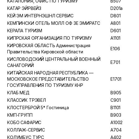
КАТАЛОНИЯ, ОФИС ПО ТУРИЗМУ
B507
КАТАР ЭЙРВЕЙЗ
D201a
КЕЙ ЭМ ИНТЕРНЭШНЛ СЕРВИС
D801
КЕМПИНСКИ ОТЕЛЬ МОЛЛ ОФ ЗЕ ЭМИРАТС
A801
КЕРАЛА ТУРИЗМ
D601
КИПРСКАЯ ОРГАНИЗАЦИЯ ПО ТУРИЗМУ
A1101
КИРОВСКАЯ ОБЛАСТЬ Администрация
E106
Правительства Кировской области
КИСЛОВОДСКИЙ ЦЕНТРАЛЬНЫЙ ВОЕННЫЙ
E701
САНАТОРИЙ
КИТАЙСКАЯ НАРОДНАЯ РЕСПУБЛИКА —
МОСКОВСКОЕ ПРЕДСТАВИТЕЛЬСТВО
E1701
ГОСУПРАВЛЕНИЯ ПО ТУРИЗМУ КНР
КЛАБ МЕД
B905
КЛАССИК ТРЭВЕЛ
C901
КЛОСТЕРБРОЙ 5* Гостиница
B1101
КМП-ГРУПП
B903
КОБО САФАРИС
A1002
КОЛЛАЖ-СЕРВИС
A704
КОЛУМБУС ТУРС
A402