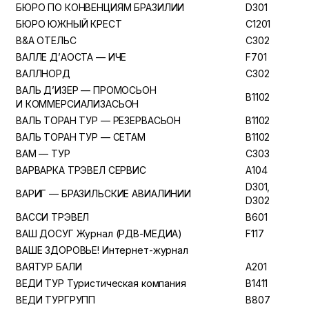
БЮРО ПО КОНВЕНЦИЯМ БРАЗИЛИИ
D301
БЮРО ЮЖНЫЙ КРЕСТ
C1201
В&А ОТЕЛЬС
C302
ВАЛЛЕ Д’АОСТА — ИЧЕ
F701
ВАЛЛНОРД
C302
ВАЛЬ Д’ИЗЕР — ПРОМОСЬОН
B1102
И КОММЕРСИАЛИЗАСЬОН
ВАЛЬ ТОРАН ТУР — РЕЗЕРВАСЬОН
B1102
ВАЛЬ ТОРАН ТУР — СЕТАМ
B1102
ВАМ — ТУР
C303
ВАРВАРКА ТРЭВЕЛ СЕРВИС
A104
D301,
ВАРИГ — БРАЗИЛЬСКИЕ АВИАЛИНИИ
D302
ВАССИ ТРЭВЕЛ
B601
ВАШ ДОСУГ Журнал (РДВ-МЕДИА)
F117
ВАШЕ ЗДОРОВЬЕ! Интернет-журнал
ВАЯТУР БАЛИ
A201
ВЕДИ ТУР Туристическая компания
B1411
ВЕДИ ТУРГРУПП
B807