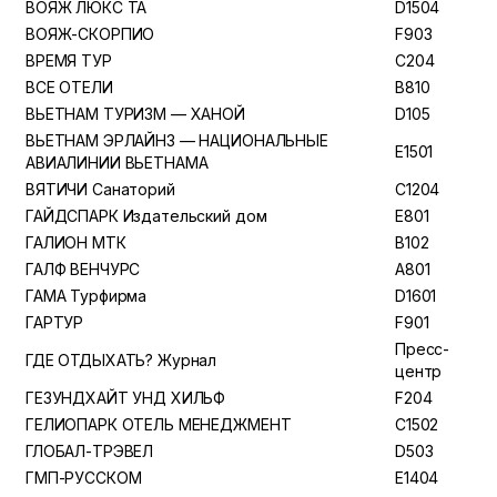
ВОЯЖ ЛЮКС ТА
D1504
ВОЯЖ-СКОРПИО
F903
ВРЕМЯ ТУР
C204
ВСЕ ОТЕЛИ
B810
ВЬЕТНАМ ТУРИЗМ — ХАНОЙ
D105
ВЬЕТНАМ ЭРЛАЙНЗ — НАЦИОНАЛЬНЫЕ
E1501
АВИАЛИНИИ ВЬЕТНАМА
ВЯТИЧИ Санаторий
C1204
ГАЙДСПАРК Издательский дом
E801
ГАЛИОН МТК
B102
ГАЛФ ВЕНЧУРС
A801
ГАМА Турфирма
D1601
ГАРТУР
F901
Пресс-
ГДЕ ОТДЫХАТЬ? Журнал
центр
ГЕЗУНДХАЙТ УНД ХИЛЬФ
F204
ГЕЛИОПАРК ОТЕЛЬ МЕНЕДЖМЕНТ
C1502
ГЛОБАЛ-ТРЭВЕЛ
D503
ГМП-РУССКОМ
E1404