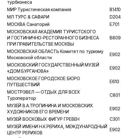
турбизнеса
МИР Туристическая компания
B1410
МЛ ТУРС & САФАРИ
D204
МОСКВА Санаторий
E701
МОСКОВСКАЯ АКАДЕМИЯ ТУРИСТСКОГО
И ГОСТИНИЧНО-РЕСТОРАННОГО БИЗНЕСА
B809
ПРИ ПРАВИТЕЛЬСТВЕ МОСКВЫ
МОСКОВСКАЯ ОБЛАСТЬ Комитет по туризму
E902
Московской области
МОСКОВСКИЙ ГОСУДАРСТВЕННЫЙ МУЗЕЙ
E902
«ДОМ БУРГАНОВА»
МОСКОВСКОЕ ГОРОДСКОЕ БЮРО
E610
ПУТЕШЕСТВИЙ
МОСТРЭВЕЛ — ОТДЫХ ДЛЯ ВСЕХ
C801
Туроператор
МУЗЕЙ В.А.ТРОПИНИНА И МОСКОВСКИХ
E902
ХУДОЖНИКОВ ЕГО ВРЕМЕНИ
МУЗЕЙ ВОСКОВЫХ ФИГУР ГРЕВЕН
C301
МУЗЕЙ ИМЕНИ Н.К.РЕРИХА, МЕЖДУНАРОДНЫЙ
E902
ЦЕНТР РЕРИХОВ