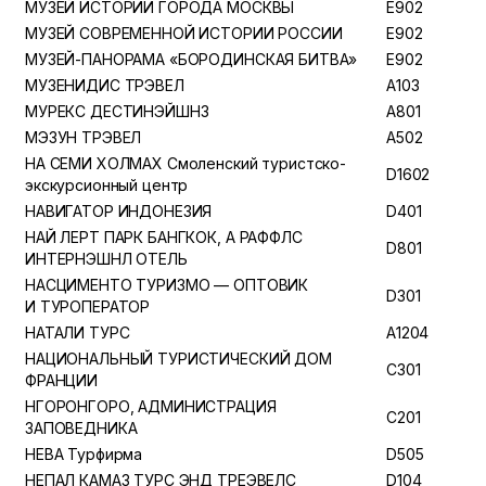
МУЗЕЙ ИСТОРИИ ГОРОДА МОСКВЫ
E902
МУЗЕЙ СОВРЕМЕННОЙ ИСТОРИИ РОССИИ
E902
МУЗЕЙ-ПАНОРАМА «БОРОДИНСКАЯ БИТВА»
E902
МУЗЕНИДИС ТРЭВЕЛ
A103
МУРЕКС ДЕСТИНЭЙШНЗ
A801
МЭЗУН ТРЭВЕЛ
A502
НА СЕМИ ХОЛМАХ Смоленский туристско-
D1602
экскурсионный центр
НАВИГАТОР ИНДОНЕЗИЯ
D401
НАЙ ЛЕРТ ПАРК БАНГКОК, А РАФФЛС
D801
ИНТЕРНЭШНЛ ОТЕЛЬ
НАСЦИМЕНТО ТУРИЗМО — ОПТОВИК
D301
И ТУРОПЕРАТОР
НАТАЛИ ТУРС
A1204
НАЦИОНАЛЬНЫЙ ТУРИСТИЧЕСКИЙ ДОМ
C301
ФРАНЦИИ
НГОРОНГОРО, АДМИНИСТРАЦИЯ
C201
ЗАПОВЕДНИКА
НЕВА Турфирма
D505
НЕПАЛ КАМАЗ ТУРС ЭНД ТРЕЭВЕЛС
D104