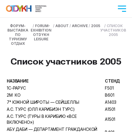
ФОРУМ-
/
FORUM-
/
ABOUT
/
ARCHIVE
/
2005
/
СПИСОК
ВЫСТАВКА
EXHIBITION
УЧАСТНИКОВ
ПО
OTDYKH
2005
ТУРИЗМУ
LEISURE
ОТДЫХ
Список участников 2005
НАЗВАНИЕ
СТЕНД
1С-РАРУС
F501
2М ­ КО
B601
7° ЮЖНОЙ ШИРОТЫ — СЕЙШЕЛЛЫ
A1403
А.С. ТУРС (ОЛЛ КАРИБИЭН ТУРС)
A1501
А.С. ТУРС (ТУРЫ В КАРИБИЮ «ВСЕ
A1501
ВКЛЮЧЕНО»)
АБУ ДАБИ — ДЕПАРТАМЕНТ ГРАЖДАНСКОЙ