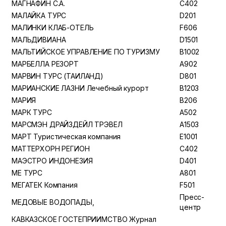
МАГНАФИН С.А.
C402
МАЛАЙКА ТУРС
D201
МАЛИНКИ КЛАБ-ОТЕЛЬ
F606
МАЛЬДИВИАНА
D1501
МАЛЬТИЙСКОЕ УПРАВЛЕНИЕ ПО ТУРИЗМУ
B1002
МАРБЕЛЛА РЕЗОРТ
A902
МАРВИН ТУРС (ТАИЛАНД)
D801
МАРИАНСКИЕ ЛАЗНИ Лечебный курорт
B1203
МАРИЯ
B206
МАРК ТУРС
A502
МАРСМЭН ДРАЙЗДЕЙЛ ТРЭВЕЛ
A1503
МАРТ Туристическая компания
E1001
МАТТЕРХОРН РЕГИОН
C402
МАЭСТРО ИНДОНЕЗИЯ
D401
МЕ ТУРС
A801
МЕГАТЕК Компания
F501
Пресс-
МЕДОВЫЕ ВОДОПАДЫ,
центр
КАВКАЗСКОЕ ГОСТЕПРИИМСТВО Журнал