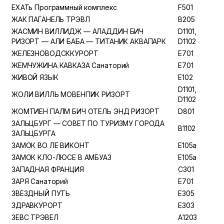
ЕХАТь Программный комплекс
F501
ЖАК ПАГАНЕЛЬ ТРЭВЛ
B205
ЖАСМИН ВИЛЛИДЖ — АЛАДДИН БИЧ
D1101,
РИЗОРТ — АЛИ БАБА — ТИТАНИК АКВАПАРК
D1102
ЖЕЛЕЗНОВОДСККУРОРТ
E701
ЖЕМЧУЖИНА КАВКАЗА Санаторий
E701
ЖИВОЙ ЯЗЫК
E102
D1101,
ЖОЛИ ВИЛЛЬ МОВЕНПИК РИЗОРТ
D1102
ЖОМТИЕН ПАЛМ БИЧ ОТЕЛЬ ЭНД РИЗОРТ
D801
ЗАЛЬЦБУРГ — СОВЕТ ПО ТУРИЗМУ ГОРОДА
B1102
ЗАЛЬЦБУРГА
ЗАМОК ВО ЛЕ ВИКОНТ
E105a
ЗАМОК КЛО-ЛЮСЕ В АМБУАЗ
E105a
ЗАПАДНАЯ ФРАНЦИЯ
C301
ЗАРЯ Санаторий
E701
ЗВЕЗДНЫЙ ПУТЬ
E305
ЗДРАВКУРОРТ
E303
ЗЕВС ТРЭВЕЛ
A1203