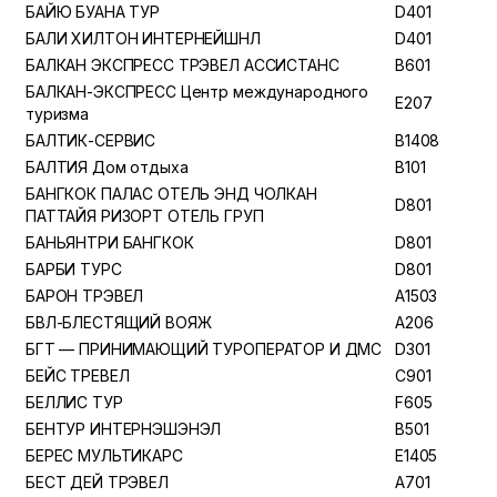
БАЙЮ БУАНА ТУР
D401
БАЛИ ХИЛТОН ИНТЕРНЕЙШНЛ
D401
БАЛКАН ЭКСПРЕСС ТРЭВЕЛ АССИСТАНС
B601
БАЛКАН-ЭКСПРЕСС Центр международного
E207
туризма
БАЛТИК-СЕРВИС
B1408
БАЛТИЯ Дом отдыха
B101
БАНГКОК ПАЛАС ОТЕЛЬ ЭНД ЧОЛКАН
D801
ПАТТАЙЯ РИЗОРТ ОТЕЛЬ ГРУП
БАНЬЯНТРИ БАНГКОК
D801
БАРБИ ТУРС
D801
БАРОН ТРЭВЕЛ
A1503
БВЛ-БЛЕСТЯЩИЙ ВОЯЖ
A206
БГТ — ПРИНИМАЮЩИЙ ТУРОПЕРАТОР И ДМС
D301
БЕЙС ТРЕВЕЛ
C901
БЕЛЛИС ТУР
F605
БЕНТУР ИНТЕРНЭШЭНЭЛ
B501
БЕРЕС МУЛЬТИКАРС
E1405
БЕСТ ДЕЙ ТРЭВЕЛ
A701