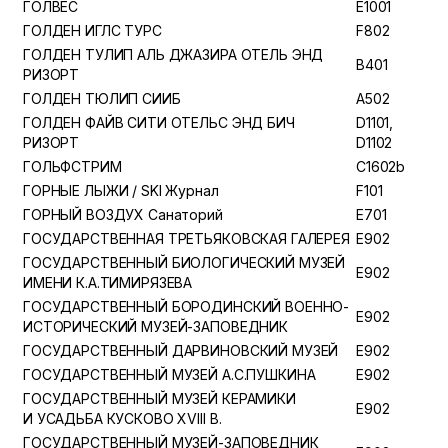
ГОЛВЕС
E1001
ГОЛДЕН ИГЛС ТУРС
F802
ГОЛДЕН ТУЛИП АЛЬ ДЖАЗИРА ОТЕЛЬ ЭНД
B401
РИЗОРТ
ГОЛДЕН ТЮЛИП СИИБ
A502
ГОЛДЕН ФАЙВ СИТИ ОТЕЛЬС ЭНД БИЧ
D1101,
РИЗОРТ
D1102
ГОЛЬФСТРИМ
C1602b
ГОРНЫЕ ЛЫЖИ / SKI Журнал
F101
ГОРНЫЙ ВОЗДУХ Санаторий
E701
ГОСУДАРСТВЕННАЯ ТРЕТЬЯКОВСКАЯ ГАЛЕРЕЯ
E902
ГОСУДАРСТВЕННЫЙ БИОЛОГИЧЕСКИЙ МУЗЕЙ
E902
ИМЕНИ К.А.ТИМИРЯЗЕВА
ГОСУДАРСТВЕННЫЙ БОРОДИНСКИЙ ВОЕННО-
E902
ИСТОРИЧЕСКИЙ МУЗЕЙ-ЗАПОВЕДНИК
ГОСУДАРСТВЕННЫЙ ДАРВИНОВСКИЙ МУЗЕЙ
E902
ГОСУДАРСТВЕННЫЙ МУЗЕЙ А.С.ПУШКИНА
E902
ГОСУДАРСТВЕННЫЙ МУЗЕЙ КЕРАМИКИ
E902
И УСАДЬБА КУСКОВО XVIII В.
ГОСУДАРСТВЕННЫЙ МУЗЕЙ-ЗАПОВЕДНИК