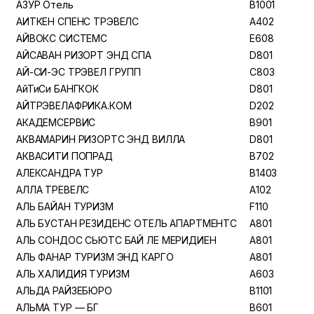
АЗУР Отель
B1001
АИТКЕН СПЕНС ТРЭВЕЛС
A402
АЙВОКС СИСТЕМС
E608
АЙСАВАН РИЗОРТ ЭНД СПА
D801
АЙ-СИ-ЭС ТРЭВЕЛ ГРУПП
C803
АйТиСи БАНГКОК
D801
АЙТРЭВЕЛАФРИКА.КОМ
D202
АКАДЕМСЕРВИС
B901
АКВАМАРИН РИЗОРТС ЭНД ВИЛЛА
D801
АКВАСИТИ ПОПРАД
B702
АЛЕКСАНДРА ТУР
B1403
АЛЛА ТРЕВЕЛС
A102
АЛЬ БАЙАН ТУРИЗМ
F110
АЛЬ БУСТАН РЕЗИДЕНС ОТЕЛЬ АПАРТМЕНТС
A801
АЛЬ СОНДОС СЬЮТС БАЙ ЛЕ МЕРИДИЕН
A801
АЛЬ ФАНАР ТУРИЗМ ЭНД КАРГО
A801
АЛЬ ХАЛИДИЯ ТУРИЗМ
A603
АЛЬДА РАЙЗЕБЮРО
B1101
АЛЬМА ТУР — БГ
B601