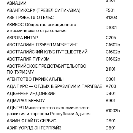
B401
АВИАЦИИ
АВАНТИКС.РУ (ТРЕВЕЛ СИТИ-АВИА)
F501
АВЕ ТРЭВЕЛ & ОТЕЛЬС
B1203
АВИКОС Общество авиационного
D1001
и космического страхования
АВРОРА ИНТУР
C205
АВСТРАЛИАН ТРЭВЕЛ МАРКЕТИНГ
C1602b
АВСТРАЛИЙСКИЙ КЛУБ ПУТЕШЕСТВИЙ
C1602b
АВСТРАЛИЯ ТУРИЗМ
C1602b
АВСТРИЙСКОЕ ПРЕДСТАВИТЕЛЬСТВО
B1101
ПО ТУРИЗМУ
АГЕНТСТВО ПАРИЖ АЛЬПЫ
C301
АДА ТУРС — ОТДЫХ В БРАЗИЛИИ И ПАРАГВАЕ
A703
АДВЕНЧЕР ИНДОНЕЗИЯ
D401
АДМИРАЛ БЕНБОУ
A901
АДЫГЕЯ Министерство экономического
A1002b
развития и торговли Республики Адыгея
АЗИАН ФЛАЙТС СЕРВИС
D801
АЗИЯ УОРЛД ЭНТЕРПРАЙЗ
D801