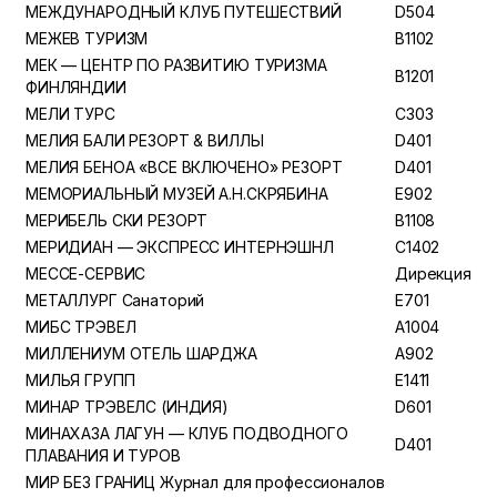
МЕЖДУНАРОДНЫЙ КЛУБ ПУТЕШЕСТВИЙ
D504
МЕЖЕВ ТУРИЗМ
B1102
МЕК — ЦЕНТР ПО РАЗВИТИЮ ТУРИЗМА
B1201
ФИНЛЯНДИИ
МЕЛИ ТУРС
C303
МЕЛИЯ БАЛИ РЕЗОРТ & ВИЛЛЫ
D401
МЕЛИЯ БЕНОА «ВСЕ ВКЛЮЧЕНО» РЕЗОРТ
D401
МЕМОРИАЛЬНЫЙ МУЗЕЙ А.Н.СКРЯБИНА
E902
МЕРИБЕЛЬ СКИ РЕЗОРТ
B1108
МЕРИДИАН — ЭКСПРЕСС ИНТЕРНЭШНЛ
C1402
МЕССЕ-СЕРВИС
Дирекция
МЕТАЛЛУРГ Санаторий
E701
МИБС ТРЭВЕЛ
A1004
МИЛЛЕНИУМ ОТЕЛЬ ШАРДЖА
A902
МИЛЬЯ ГРУПП
E1411
МИНАР ТРЭВЕЛС (ИНДИЯ)
D601
МИНАХАЗА ЛАГУН — КЛУБ ПОДВОДНОГО
D401
ПЛАВАНИЯ И ТУРОВ
МИР БЕЗ ГРАНИЦ Журнал для профессионалов