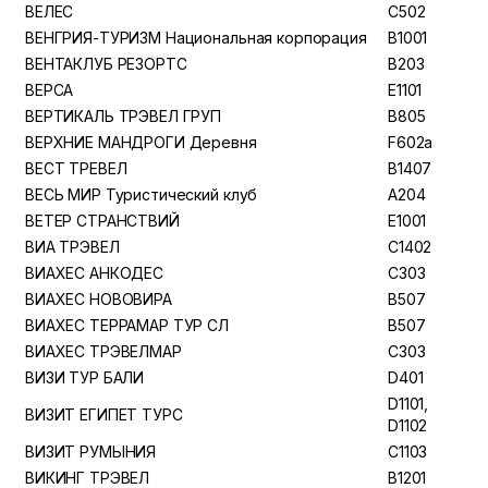
ВЕЛЕС
C502
ВЕНГРИЯ-ТУРИЗМ Национальная корпорация
B1001
ВЕНТАКЛУБ РЕЗОРТС
B203
ВЕРСА
E1101
ВЕРТИКАЛЬ ТРЭВЕЛ ГРУП
B805
ВЕРХНИЕ МАНДРОГИ Деревня
F602a
ВЕСТ ТРЕВЕЛ
B1407
ВЕСЬ МИР Туристический клуб
A204
ВЕТЕР СТРАНСТВИЙ
E1001
ВИА ТРЭВЕЛ
C1402
ВИАХЕС АНКОДЕС
C303
ВИАХЕС НОВОВИРА
B507
ВИАХЕС ТЕРРАМАР ТУР СЛ
B507
ВИАХЕС ТРЭВЕЛМАР
C303
ВИЗИ ТУР БАЛИ
D401
D1101,
ВИЗИТ ЕГИПЕТ ТУРС
D1102
ВИЗИТ РУМЫНИЯ
C1103
ВИКИНГ ТРЭВЕЛ
B1201