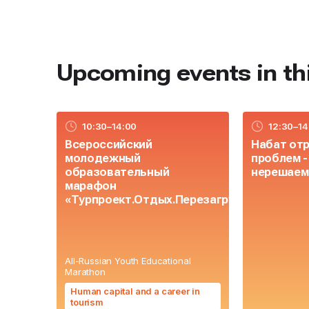
Upcoming events in thi
10:30–14:00
12:30–14
Всероссийский
Набат от
молодежный
проблем 
образовательный
нерешаем
марафон
«Турпроект.Отдых.Перезагрузка».
All-Russian Youth Educational
Marathon
Human capital and a career in
tourism