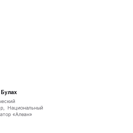
 Булах
ческий
ор, Национальный
атор «Алеан»