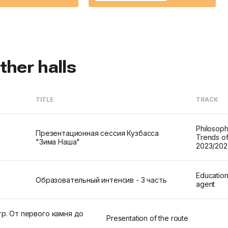
ther halls
TITLE
TRACK
Philosoph
Презентационная сессия Кузбасса
Trends of
"Зима Наша"
2023/202
Educationa
Образовательный интенсив - 3 часть
agent
р. От первого камня до
Presentation of the route