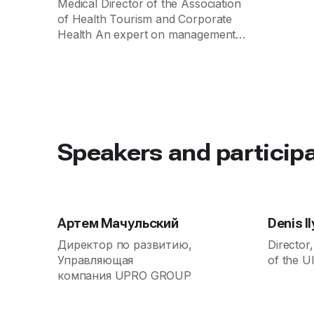
Medical Director of the Association
of Health Tourism and Corporate
Health An expert on management
and medical activities in the
sanatorium, medical and wellness
sphere.
Speakers and particip
Артем Мачульский
Denis Il
Директор по развитию,
Director
Управляющая
of the U
компания UPRO GROUP