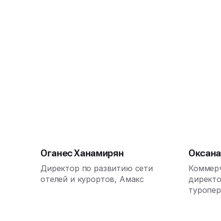
Оганес Ханамирян
Оксана
Директор по развитию сети
Коммер
отелей и курортов, Амакс
директ
туропер