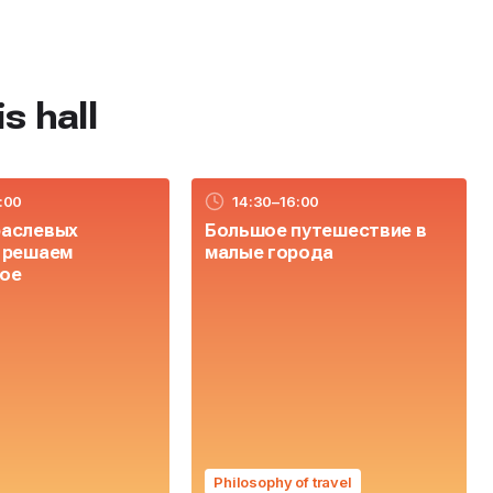
s hall
:00
14:30–16:00
раслевых
Большое путешествие в
- решаем
малые города
ое
Philosophy of travel