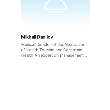
Mikhail Danilov
Medical Director of the Association
of Health Tourism and Corporate
Health An expert on management
and medical activities in the
sanatorium, medical and wellness
sphere.