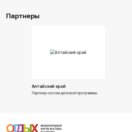
Партнеры
Алтайский край
Донинтур
Партнер сессии деловой программы
Партнер сес