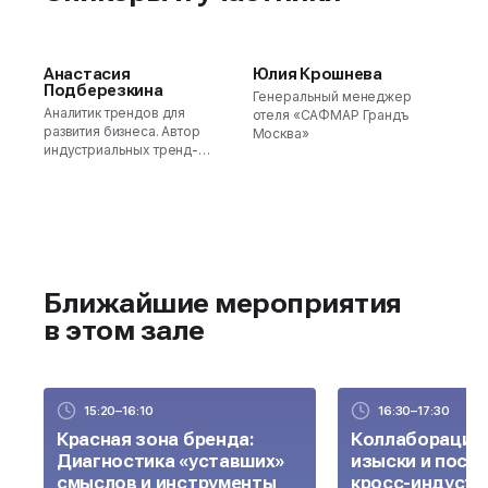
Анастасия
Юлия Крошнева
Подберезкина
Генеральный менеджер
Аналитик трендов для
отеля «САФМАР Грандъ
развития бизнеса. Автор
Москва»
индустриальных тренд-
репортов. Стратег.
Основатель агентства тренд-
аналитики и стратегии Trend-
Report.Store
Ближайшие мероприятия
в этом зале
15:20–16:10
16:30–17:30
Красная зона бренда:
Коллаборацио
Диагностика «уставших»
изыски и посл
смыслов и инструменты
кросс-индустр