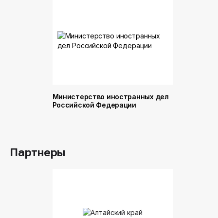
Министерство иностранных дел
Министер
Российской Федерации
и торговл
Российск
Партнеры