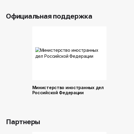
Официальная поддержка
Министерство иностранных дел
Министер
Российской Федерации
и торговл
Российск
Партнеры