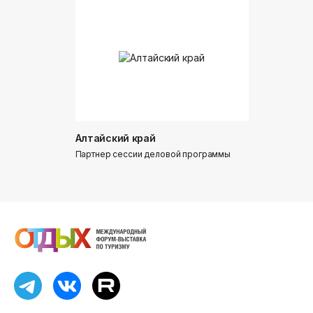
Алтайский край
Донинтур
Партнер сессии деловой программы
Партнер сес