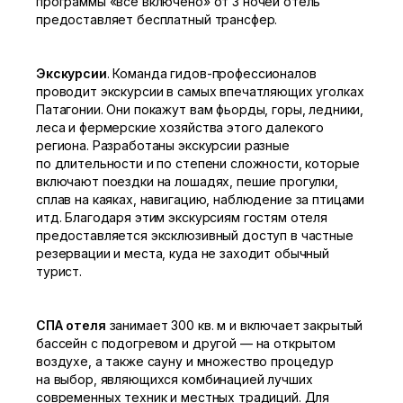
программы «все включено» от 3 ночей отель
предоставляет бесплатный трансфер.
Экскурсии
. Команда гидов-профессионалов
проводит экскурсии в самых впечатляющих уголках
Патагонии. Они покажут вам фьорды, горы, ледники,
леса и фермерские хозяйства этого далекого
региона. Разработаны экскурсии разные
по длительности и по степени сложности, которые
включают поездки на лошадях, пешие прогулки,
сплав на каяках, навигацию, наблюдение за птицами
итд. Благодаря этим экскурсиям гостям отеля
предоставляется эксклюзивный доступ в частные
резервации и места, куда не заходит обычный
турист.
СПА отеля
занимает 300 кв. м и включает закрытый
бассейн с подогревом и другой — на открытом
воздухе, а также сауну и множество процедур
на выбор, являющихся комбинацией лучших
современных техник и местных традиций. Для