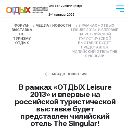
УВК «Тимирязев Центр»
2–4 сентября 2026
ФОРУМ-
/
МЕДИА
/
НОВОСТИ
/
В РАМКАХ «ОТДЫХ
ВЫСТАВКА
LEISURE 2013» И ВПЕРВЫЕ
ПО
НА РОССИЙСКОЙ
ТУРИЗМУ
ТУРИСТИЧЕСКОЙ
ОТДЫХ
ВЫСТАВКЕ БУДЕТ
ПРЕДСТАВЛЕН
ЧИЛИЙСКИЙ ОТЕЛЬ THE
SINGULAR!
НАЗАД К НОВОСТЯМ
В рамках «ОТДЫХ Leisure
2013» и впервые на
российской туристической
выставке будет
представлен чилийский
отель The Singular!