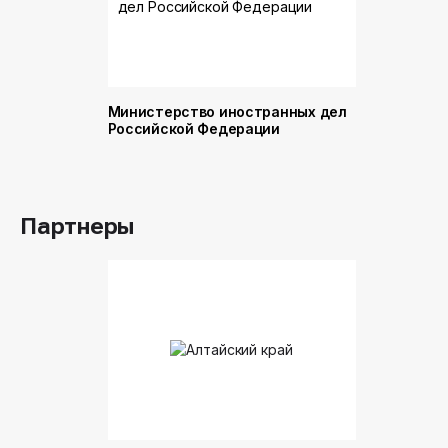
Министерство иностранных дел
Министер
Российской Федерации
и торговл
Российск
Партнеры