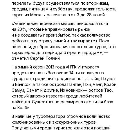
перелеты будут осуществляться по вторникам,
средам, пятницам и субботам, продолжительность
туров из Москвы рассчитана от 3 до 28 ночей.
«Увеличение перевозки мы запланировали пока
на 20%, чтобы не травмировать рынок
и не создавать переизбыток, так как количество
рейсов в эту страну зимой и так вырастет. Пока
активно идут бронирования новогодних туров, что
характерно для периода открытия продаж», —
отметил Сергей Толчин.
На зимний сезон 2013 года «НТК Интурист»
представит на выбор около
14-ти
популярных
курортов, среди них традиционно Паттайя, Пхукет
и Бангкок, а также острова Панган, Пхи, Чанг, Краби,
Самуи, Самет и другие. Из новинок — остров Тао,
который широко известен среди любителей
дайвинга. Существенно расширена отельная база
на Краби.
В наличие у туроператора огромное количество
комбинированных и экскурсионных туров.
Популярными среди туристов являются поездки