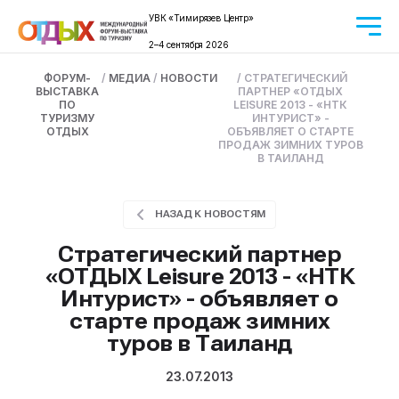
УВК «Тимирязев Центр»
2–4 сентября 2026
ФОРУМ-
/
МЕДИА
/
НОВОСТИ
/
СТРАТЕГИЧЕСКИЙ
ВЫСТАВКА
ПАРТНЕР «ОТДЫХ
ПО
LEISURE 2013 - «НТК
ТУРИЗМУ
ИНТУРИСТ» -
ОТДЫХ
ОБЪЯВЛЯЕТ О СТАРТЕ
ПРОДАЖ ЗИМНИХ ТУРОВ
В ТАИЛАНД
НАЗАД К НОВОСТЯМ
Стратегический партнер
«ОТДЫХ Leisure 2013 - «НТК
Интурист» - объявляет о
старте продаж зимних
туров в Таиланд
23.07.2013