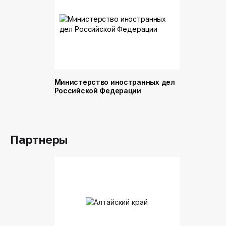
Министерство иностранных дел
Министер
Российской Федерации
и торговл
Российск
Партнеры