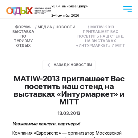
УВК «Тимирязев Центр»
2–4 сентября 2026
ФОРУМ-
/
МЕДИА
/
НОВОСТИ
/
MATIW-2013
ВЫСТАВКА
ПРИГЛАШАЕТ ВАС
ПО
ПОСЕТИТЬ НАШ СТЕНД
ТУРИЗМУ
НА ВЫСТАВКАХ
ОТДЫХ
«ИНТУРМАРКЕТ» И MITT
НАЗАД К НОВОСТЯМ
MATIW-2013 приглашает Вас
посетить наш стенд на
выставках «Интурмаркет» и
MITT
13.03.2013
Уважаемые коллеги, партнеры!
Компания
«Евроэкспо»
— организатор Московской