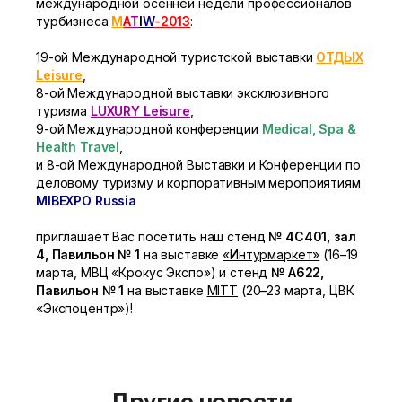
международной осенней недели профессионалов
турбизнеса
M
A
T
I
W
-2013
:
19-ой Международной туристской выставки
ОТДЫХ
Leisure
,
8-ой Международной выставки эксклюзивного
туризма
LUXURY Leisure
,
9-ой Международной конференции
Medical, Spa &
Health Travel
,
и 8-ой Международной Выставки и Конференции по
деловому туризму и корпоративным мероприятиям
MIBEXPO Russia
приглашает Вас посетить наш стенд
№ 4C401, зал
4, Павильон № 1
на выставке
«Интурмаркет»
(16–19
марта, МВЦ «Крокус Экспо») и стенд
№ А622,
Павильон № 1
на выставке
MITT
(20–23 марта, ЦВК
«Экспоцентр»)!
Другие новости