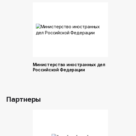
Министерство иностранных дел
Министер
Российской Федерации
и торговл
Российск
Партнеры