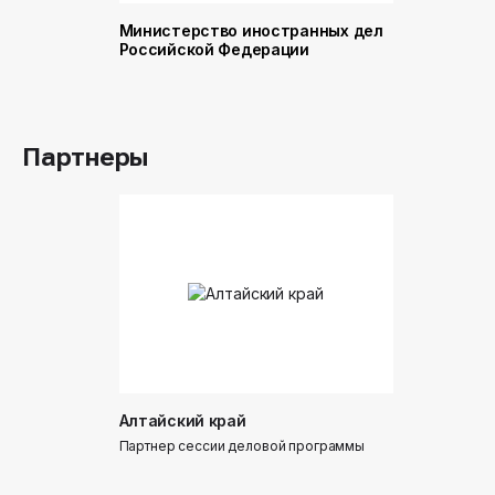
Министерство иностранных дел
Министер
Российской Федерации
и торговл
Российск
Партнеры
Алтайский край
Донинтур
Партнер сессии деловой программы
Партнер сес