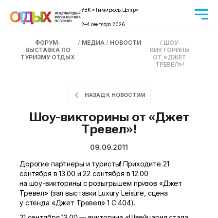
УВК «Тимирязев Центр»
2–4 сентября 2026
ФОРУМ-
/
МЕДИА
/
НОВОСТИ
/
ШОУ-
ВЫСТАВКА ПО
ВИКТОРИНЫ
ТУРИЗМУ ОТДЫХ
ОТ «ДЖЕТ
ТРЕВЕЛ»!
НАЗАД К НОВОСТЯМ
Шоу-викторины от «Джет
Тревел»!
09.09.2011
Дорогие партнеры и туристы! Приходите 21
сентября в 13.00 и 22 сентября в 12.00
на
шоу-викторины
с розыгрышем призов «Джет
Тревел» (зал выставки Luxury Leisure, сцена
у стенда «Джет Тревел» 1 С 404).
21 сентября 13.00 — викторина «Швейцария стала