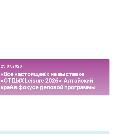
29.07.2026
23.07.
«Всё настоящее!» на выставке
Росс
«ОТДЫХ Leisure 2026»: Алтайский
бизн
край в фокусе деловой программы
целя
осен