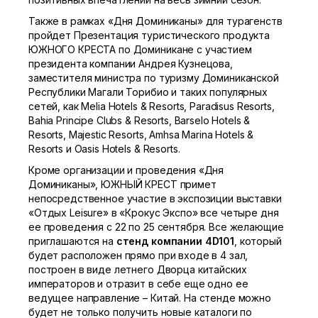
Также в рамках «Дня Доминиканы» для турагенств
пройдет Презентация туристического продукта
ЮЖНОГО КРЕСТА по Доминикане с участием
президента компании Андрея Кузнецова,
заместителя министра по туризму Доминиканской
Республики Магали Торибио и таких популярных
сетей, как Melia Hotels & Resorts, Paradisus Resorts,
Bahia Principe Clubs & Resorts, Barselo Hotels &
Resorts, Majestic Resorts, Amhsa Marina Hotels &
Resorts и Oasis Hotels & Resorts.
Кроме организации и проведения «Дня
Доминиканы», ЮЖНЫЙ КРЕСТ примет
непосредственное участие в экспозиции выставки
«Отдых Leisure» в «Крокус Экспо» все четыре дня
ее проведения с 22 по 25 сентября. Все желающие
приглашаются на
стенд компании 4D101
, который
будет расположен прямо при входе в 4 зал,
построен в виде летнего Дворца китайских
императоров и отразит в себе еще одно ее
ведущее направление – Китай. На стенде можно
будет не только получить новые каталоги по