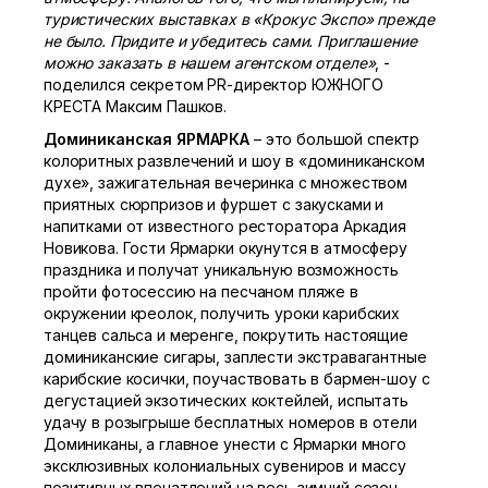
туристических выставках в «Крокус Экспо» прежде
не было. Придите и убедитесь сами. Приглашение
можно заказать в нашем агентском отделе»
, -
поделился секретом PR-директор ЮЖНОГО
КРЕСТА Максим Пашков.
Доминиканская ЯРМАРКА
– это большой спектр
колоритных развлечений и шоу в «доминиканском
духе», зажигательная вечеринка с множеством
приятных сюрпризов и фуршет с закусками и
напитками от известного ресторатора Аркадия
Новикова. Гости Ярмарки окунутся в атмосферу
праздника и получат уникальную возможность
пройти фотосессию на песчаном пляже в
окружении креолок, получить уроки карибских
танцев сальса и меренге, покрутить настоящие
доминиканские сигары, заплести экстравагантные
карибские косички, поучаствовать в бармен-шоу с
дегустацией экзотических коктейлей, испытать
удачу в розыгрыше бесплатных номеров в отели
Доминиканы, а главное унести с Ярмарки много
эксклюзивных колониальных сувениров и массу
позитивных впечатлений на весь зимний сезон.