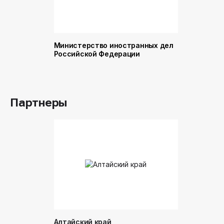
Министерство иностранных дел
Министер
Российской Федерации
и торговл
Российск
Партнеры
Алтайский край
Донинтур