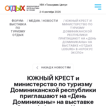
УВК «Тимирязев Центр»
2–4 сентября 2026
ФОРУМ-
/
МЕДИА
/
НОВОСТИ
/
ЮЖНЫЙ КРЕСТ И
ВЫСТАВКА
МИНИСТЕРСТВО ПО
ПО
ТУРИЗМУ
ТУРИЗМУ
ДОМИНИКАНСКОЙ
ОТДЫХ
РЕСПУБЛИКИ
ПРИГЛАШАЮТ НА «ДЕНЬ
ДОМИНИКАНЫ» НА
ВЫСТАВКЕ «ОТДЫХ
LEISURE» В «КРОКУС
ЭКСПО»
НАЗАД К НОВОСТЯМ
ЮЖНЫЙ КРЕСТ и
министерство по туризму
Доминиканской республики
приглашают на «День
Доминиканы» на выставке