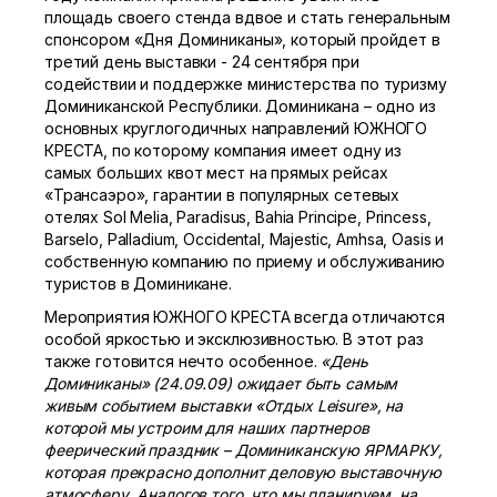
площадь своего стенда вдвое и стать генеральным
спонсором «Дня Доминиканы», который пройдет в
третий день выставки - 24 сентября при
содействии и поддержке министерства по туризму
Доминиканской Республики. Доминикана – одно из
основных круглогодичных направлений ЮЖНОГО
КРЕСТА, по которому компания имеет одну из
самых больших квот мест на прямых рейсах
«Трансаэро», гарантии в популярных сетевых
отелях Sol Melia, Paradisus, Bahia Principe, Princess,
Barselo, Palladium, Occidental, Majestic, Amhsa, Oasis и
собственную компанию по приему и обслуживанию
туристов в Доминикане.
Мероприятия ЮЖНОГО КРЕСТА всегда отличаются
особой яркостью и эксклюзивностью. В этот раз
также готовится нечто особенное.
«День
Доминиканы» (24.09.09) ожидает быть самым
живым событием выставки «Отдых Leisure», на
которой мы устроим для наших партнеров
феерический праздник – Доминиканскую ЯРМАРКУ,
которая прекрасно дополнит деловую выставочную
атмосферу. Аналогов того, что мы планируем, на