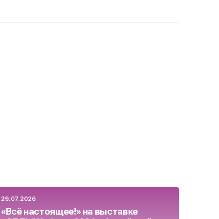
29.07.2026
23.07.
«Всё настоящее!» на выставке
Росс