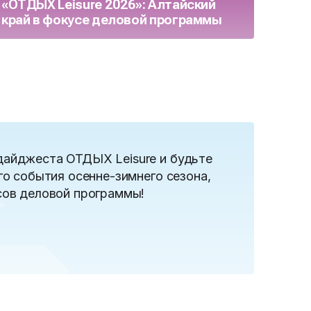
«ОТДЫХ Leisure 2026»: Алтайский
бизн
край в фокусе деловой программы
целя
осен
дайджеста ОТДЫХ Leisure и будьте
го события осенне-зимнего сезона,
сов деловой программы!