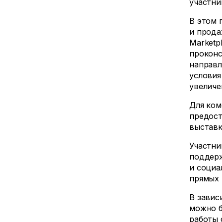
участн
В этом 
и прода
Marketp
проконс
направл
условия
увеличе
Для ком
предост
выставки
Участни
поддерж
и социа
прямых 
В завис
можно б
работы 