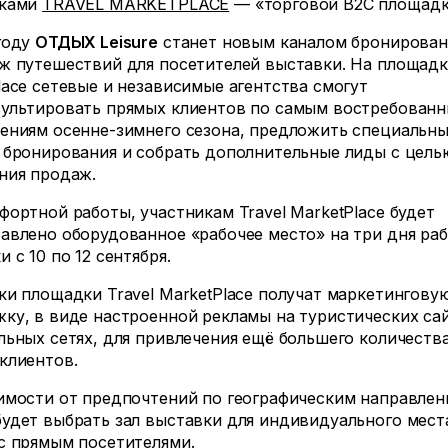
иками
TRAVEL MARKETPLACE
— «торговой B2C площадк
году
ОТДЫХ Leisure
станет новым каналом бронирован
ж путешествий для посетителей выставки. На площадке
lace сетевые и независимые агентства смогут
ультировать прямых клиентов по самым востребован
ениям осенне-зимнего сезона, предложить специальн
 бронирования и собрать дополнительные лиды с цель
ния продаж.
фортной работы, участникам Travel MarketPlace будет
авлено оборудованное «рабочее место» на три дня ра
 с 10 по 12 сентября.
ки площадки Travel MarketPlace получат маркетингову
ку, в виде настроенной рекламы на туристических са
льных сетях, для привлечения ещё большего количеств
клиентов.
имости от предпочтений по географическим направлен
удет выбрать зал выставки для индивидуального мест
с прямым посетителями.