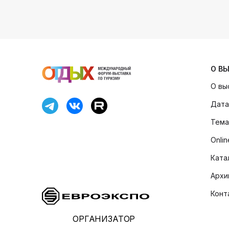
О В
О вы
Дата
Тема
Onli
Ката
Архи
Конт
ОРГАНИЗАТОР