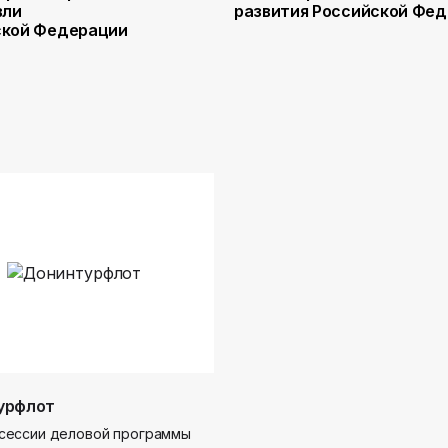
вли
развития Российской Фе
ской Федерации
урфлот
сессии деловой программы