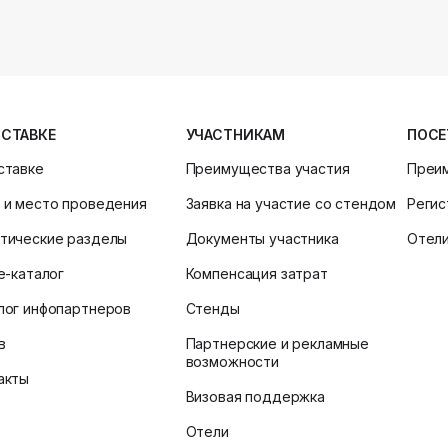
ЫСТАВКЕ
УЧАСТНИКАМ
ПОСЕ
ставке
Преимущества участия
Преи
 и место проведения
Заявка на участие со стендом
Регис
тические разделы
Документы участника
Отел
ne-каталог
Компенсация затрат
лог инфопартнеров
Стенды
в
Партнерские и рекламные
возможности
акты
Визовая поддержка
Отели