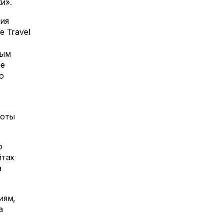
и».
ия
 Travel
ным
ые
ю
боты
ю
йтах
а
иям,
а