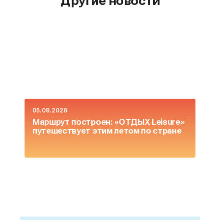
Другие новости
05.08.2026
0
Маршрут построен: «ОТДЫХ Leisure»
О
путешествует этим летом по стране
L