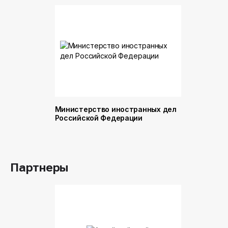
Министерство иностранных дел
Министер
Российской Федерации
и торговл
Российск
Партнеры