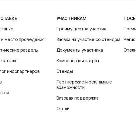
ЫСТАВКЕ
УЧАСТНИКАМ
ПОСЕ
ставке
Преимущества участия
Преи
 и место проведения
Заявка на участие со стендом
Регис
тические разделы
Документы участника
Отел
ne-каталог
Компенсация затрат
лог инфопартнеров
Стенды
в
Партнерские и рекламные
возможности
акты
Визовая поддержка
Отели