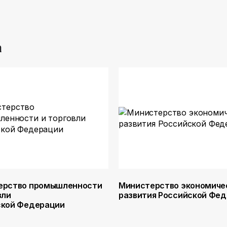
а
ерство промышленности
Министерство экономиче
вли
развития Российской Фе
ской Федерации