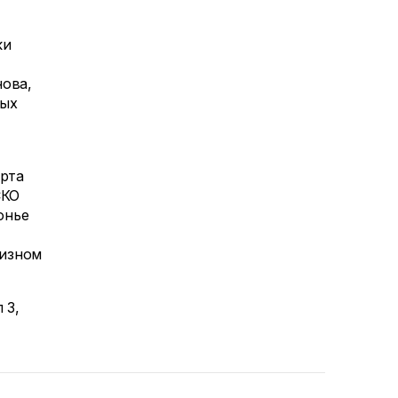
ки
нова,
ных
орта
СКО
онье
уизном
 3,