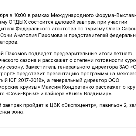
ября в 10:00 в рамках Международного Форума-Выстав
зму ОТДЫХ состоится деловой завтрак при участии
ителя Федерального агентства по туризму Олега Сафо
. Сочи Анатолия Пахомова и представителей федераль
аторов.
й Пахомов подведет предварительные итоги летнего
ческого сезона и расскажет о степени готовности кур
му сезону. Заместитель генерального директора ЗАО «
рорт» представит презентацию программы на межсез
тый ЮГ
2017-2018»,
а генеральный директор ООО
орские круизы» Максим Кондратенко расскажет о кр
е «Сочи-Крым» и лайнере «Князь Владимир».
 завтрак пройдет в ЦВК «Экспоцентр», павильон 2, зал
сная зона.