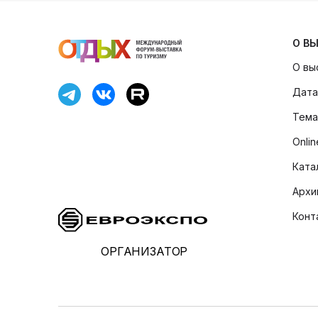
О В
О вы
Дата
Тема
Onli
Ката
Архи
Конт
ОРГАНИЗАТОР