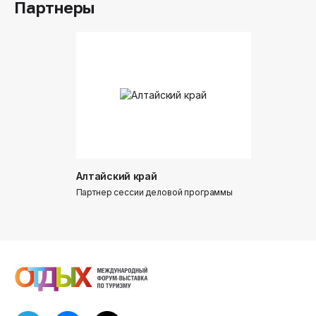
Партнеры
Алтайский край
Донинтур
Партнер сессии деловой программы
Партнер сес