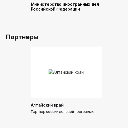
Министерство иностранных дел
Министер
Российской Федерации
и торговл
Российск
Партнеры
Алтайский край
Донинтур
Партнер сессии деловой программы
Партнер сес