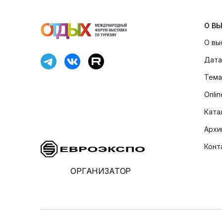
О В
О вы
Дата
Тема
Onli
Ката
Архи
Конт
ОРГАНИЗАТОР