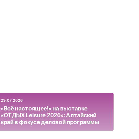
29.07.2026
23.07.
«Всё настоящее!» на выставке
Росс
«ОТДЫХ Leisure 2026»: Алтайский
бизн
край в фокусе деловой программы
целя
осен