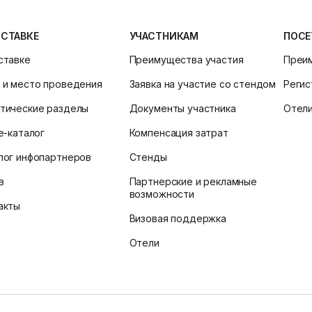
ЫСТАВКЕ
УЧАСТНИКАМ
ПОСЕ
ставке
Преимущества участия
Преи
 и место проведения
Заявка на участие со стендом
Регис
тические разделы
Документы участника
Отел
ne-каталог
Компенсация затрат
лог инфопартнеров
Стенды
в
Партнерские и рекламные
возможности
акты
Визовая поддержка
Отели