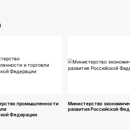
а
ерство промышленности
Министерство экономиче
вли
развития Российской Фе
ской Федерации