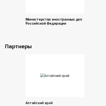
Министерство иностранных дел
Министер
Российской Федерации
и торговл
Российск
Партнеры
Алтайский край
Донинтур