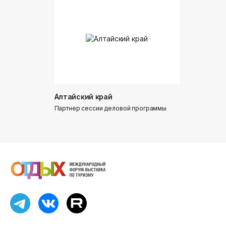
Алтайский край
Донинтур
Партнер сессии деловой программы
Партнер сес