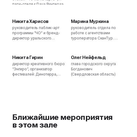
Архстояние, руководитель
парк-отеля «Дача Винтера»,
проектной группы 8 линий
курорта «Игора»
Никита Харисов
Марина Муркина
руководитель паблик-арт
руководитель отдела по
программы "ЧО" и бренд-
работе с агентствами
директор уральского
туроператора СканТур.
холдинга "Атом"
Организатор
[Атомстройкомплекс]
"Рояль в каньоне 2024"
Никита Гирин
Олег Нейфельд
директор креативного бюро
глава городского округа
“Энгиро”, организатор
Богданович
фестивалей: Динотерра,
(Свердловская область)
ГрелкаФест (Кемеровская
область), BoogelWoogel
(Сочи), ТехноАрт, Новатория
(Новосибирск), Vashana Sup
Camp (Тульская область)
Ближайшие мероприятия
в этом зале