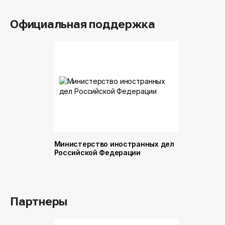
Официальная поддержка
Министерство иностранных дел
Министер
Российской Федерации
и торговл
Российск
Партнеры