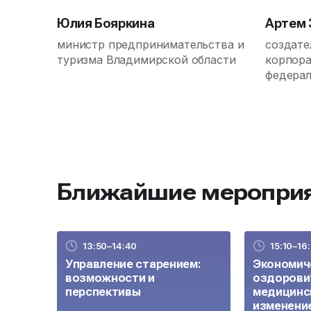
Юлия Бояркина
Артем 
министр предпринимательства и
создате
туризма Владимирской области
корпора
федерал
ментор,
producti
Ближайшие мероприя
13:50–14:40
15:10–16
Управление старением:
Экономич
возможности и
оздорови
перспективы
медицинс
изменени