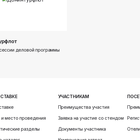
урфлот
сессии деловой программы
ЫСТАВКЕ
УЧАСТНИКАМ
ПОСЕ
ставке
Преимущества участия
Преи
 и место проведения
Заявка на участие со стендом
Регис
тические разделы
Документы участника
Отел
ne-каталог
Компенсация затрат