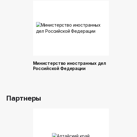
Министерство иностранных дел
Министер
Российской Федерации
и торговл
Российск
Партнеры