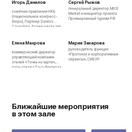
Игорь Данилов
Сергей Рыжов
генеральный директор MICE
советник правления НКБ
Market и инициатор проекта
(Национальное конгресс-
Промышленный туризм РФ
бюро), Партнер Danilov
Consulting, более шести лет
Генеральный директор
Екатеринбург-ЭКСПО
Елена Махрова
Мария Захарова
руководитель функции
коммерческий директор
«Протокол и корпоративные
управляющей компании
сервисы», СИБУР
отелей «Точка на карте»,
парк-отеля «Дача Винтера»,
курорта «Игора»
Ближайшие мероприятия
в этом зале