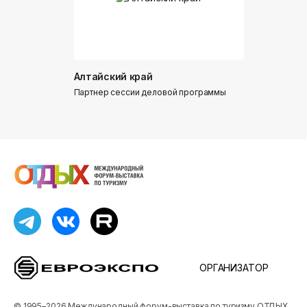
Алтайский край
Донинтур
Партнер сессии деловой программы
Партнер сес
ОРГАНИЗАТОР
© 1995–2026 Международный форум-выставка по туризму ОТДЫХ