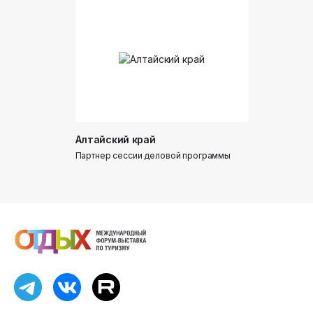
Алтайский край
Донинтур
Партнер сессии деловой программы
Партнер сес