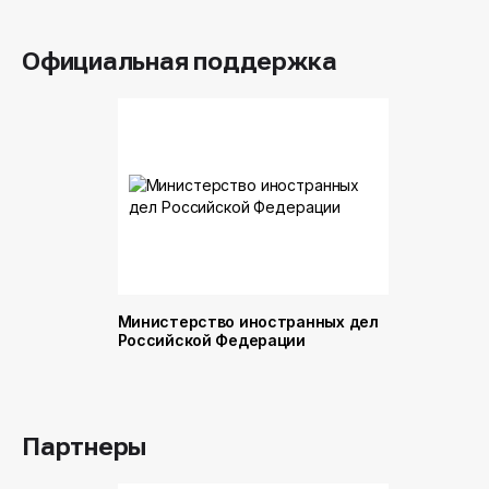
Официальная поддержка
Министерство иностранных дел
Министер
Российской Федерации
и торговл
Российск
Партнеры