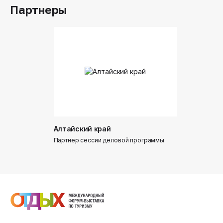
Партнеры
Алтайский край
Донинтур
Партнер сессии деловой программы
Партнер сес