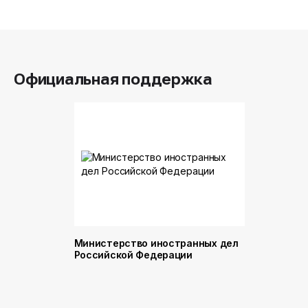
Официальная поддержка
Министерство иностранных дел
Министер
Российской Федерации
и торговл
Российск