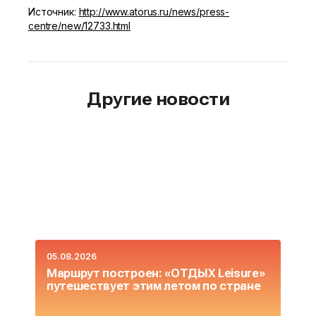
Источник:
http://www.atorus.ru/news/press-
centre/new/12733.html
Другие новости
05.08.2026
0
Маршрут построен: «ОТДЫХ Leisure»
О
путешествует этим летом по стране
L