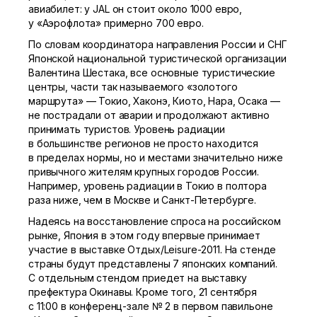
авиабилет: у JAL он стоит около 1000 евро,
у «Аэрофлота» примерно 700 евро.
По словам координатора направления России и СНГ
Японской национальной туристической организации
Валентина Шестака, все основные туристические
центры, части так называемого «золотого
маршрута» — Токио, Хаконэ, Киото, Нара, Осака —
не пострадали от аварии и продолжают активно
принимать туристов. Уровень радиации
в большинстве регионов не просто находится
в пределах нормы, но и местами значительно ниже
привычного жителям крупных городов России.
Например, уровень радиации в Токио в полтора
раза ниже, чем в Москве и
Санкт-Петербурге
.
Надеясь на восстановление спроса на российском
рынке, Япония в этом году впервые принимает
участие в выставке Отдых/
Leisure-2011
. На стенде
страны будут представлены 7 японских компаний.
С отдельным стендом приедет на выставку
префектура Окинавы. Кроме того, 21 сентября
с 11:00 в
конференц-зале
№ 2 в первом павильоне