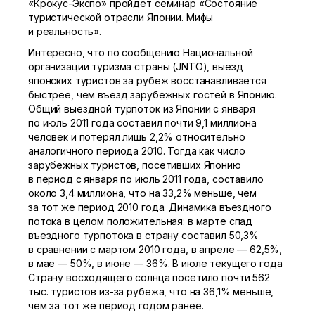
«Крокус-Экспо»
пройдет семинар «Состояние
туристической отрасли Японии. Мифы
и реальность».
Интересно, что по сообщению Национальной
организации туризма страны (JNTO), выезд
японских туристов за рубеж восстанавливается
быстрее, чем въезд зарубежных гостей в Японию.
Общий выездной турпоток из Японии с января
по июль 2011 года составил почти 9,1 миллиона
человек и потерял лишь 2,2% относительно
аналогичного периода 2010. Тогда как число
зарубежных туристов, посетивших Японию
в период с января по июль 2011 года, составило
около 3,4 миллиона, что на 33,2% меньше, чем
за тот же период 2010 года. Динамика въездного
потока в целом положительная: в марте спад
въездного турпотока в страну составил 50,3%
в сравнении с мартом 2010 года, в апреле — 62,5%,
в мае — 50%, в июне — 36%. В июле текущего года
Страну восходящего солнца посетило почти 562
тыс. туристов
из-за
рубежа, что на 36,1% меньше,
чем за тот же период годом ранее.