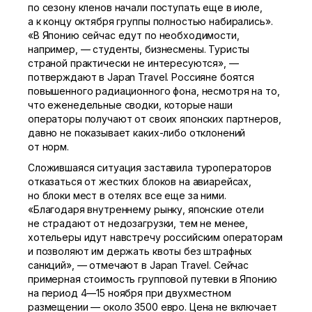
по сезону кленов начали поступать еще в июле,
а к концу октября группы полностью набирались».
«В Японию сейчас едут по необходимости,
например, — студенты, бизнесмены. Туристы
страной практически не интересуются», —
потверждают в Japan Travel. Россияне боятся
повышенного радиационного фона, несмотря на то,
что еженедельные сводки, которые наши
операторы получают от своих японских партнеров,
давно не показывает
каких-либо
отклонений
от норм.
Сложившаяся ситуация заставила туроператоров
отказаться от жестких блоков на авиарейсах,
но блоки мест в отелях все еще за ними.
«Благодаря внутреннему рынку, японские отели
не страдают от недозагрузки, тем не менее,
хотельеры идут навстречу российским операторам
и позволяют им держать квоты без штрафных
санкций», — отмечают в Japan Travel. Сейчас
примерная стоимость групповой путевки в Японию
на период
4—15 ноября
при двухместном
размещении — около 3500 евро. Цена не включает