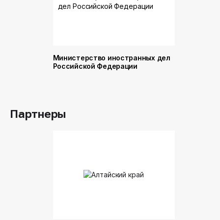
Министерство иностранных дел
Министер
Российской Федерации
и торговл
Российск
Партнеры