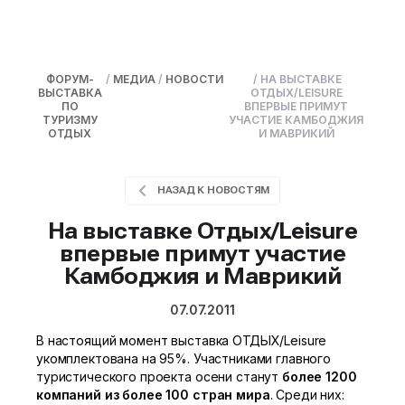
ФОРУМ-
/
МЕДИА
/
НОВОСТИ
/
НА ВЫСТАВКЕ
ВЫСТАВКА
ОТДЫХ/LEISURE
ПО
ВПЕРВЫЕ ПРИМУТ
ТУРИЗМУ
УЧАСТИЕ КАМБОДЖИЯ
ОТДЫХ
И МАВРИКИЙ
НАЗАД К НОВОСТЯМ
На выставке Отдых/Leisure
впервые примут участие
Камбоджия и Маврикий
07.07.2011
В настоящий момент выставка ОТДЫХ/Leisure
укомплектована на 95%. Участниками главного
туристического проекта осени станут
более 1200
компаний из более 100 стран мира
. Среди них: