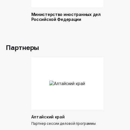
Министерство иностранных дел
Министер
Российской Федерации
и торговл
Российск
Партнеры
Алтайский край
Донинтур
Партнер сессии деловой программы
Партнер сес