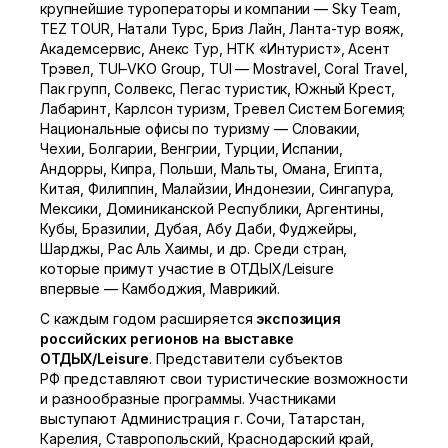
крупнейшие туроператоры и компании — Sky Team,
TEZ TOUR, Натали Турс, Бриз Лайн,
Ланта-тур
вояж,
Академсервис, Анекс Тур, НТК «Интурист», Асент
Трэвел, TU
I–V
KO Group, TUI — Mostravel, Coral Travel,
Пак групп, Солвекс, Пегас туристик, Южный Крест,
Лабаринт, Карлсон туризм, Тревел Систем Богемия;
Национальные офисы по туризму — Словакии,
Чехии, Болгарии, Венгрии, Турции, Испании,
Андорры, Кипра, Польши, Мальты, Омана, Египта,
Китая, Филиппин, Малайзии, Индонезии, Сингапура,
Мексики, Доминиканской Республики, Аргентины,
Кубы, Бразилии, Дубая, Абу Даби, Фуджейры,
Шарджы, Рас Аль Хаимы, и др. Среди стран,
которые примут участие в ОТДЫХ/Leisure
впервые — Камбоджия, Маврикий.
С каждым годом расширяется
экспозиция
российских регионов на выставке
ОТДЫХ/Leisure
. Представители субъектов
РФ представляют свои туристические возможности
и разнообразные программы. Участниками
выступают Администрация г. Сочи, Татарстан,
Карелия, Ставропольский, Краснодарский край,