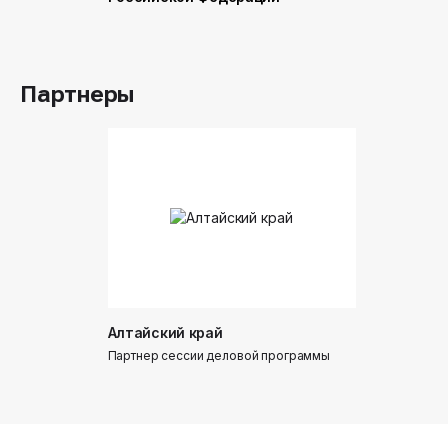
Российск
Партнеры
Алтайский край
Донинтур
Партнер сессии деловой программы
Партнер сес