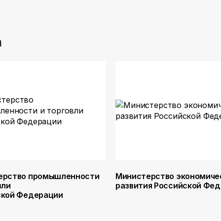
а
ерство промышленности
Министерство экономиче
вли
развития Российской Фе
ской Федерации