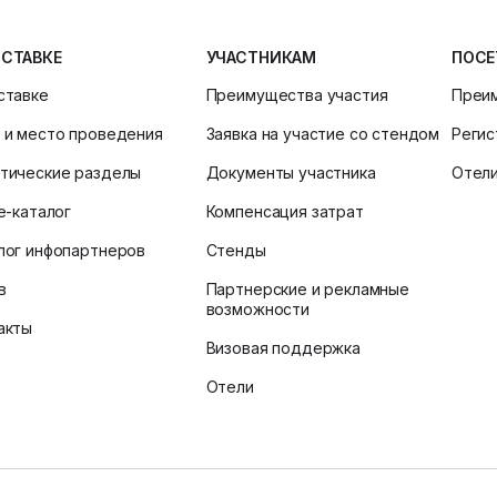
ЫСТАВКЕ
УЧАСТНИКАМ
ПОСЕ
ставке
Преимущества участия
Преи
 и место проведения
Заявка на участие со стендом
Регис
тические разделы
Документы участника
Отел
ne-каталог
Компенсация затрат
лог инфопартнеров
Стенды
в
Партнерские и рекламные
возможности
акты
Визовая поддержка
Отели