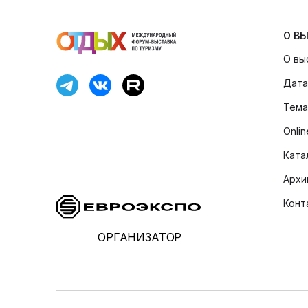
О В
О вы
Дата
Тема
Onli
Ката
Архи
Конт
ОРГАНИЗАТОР