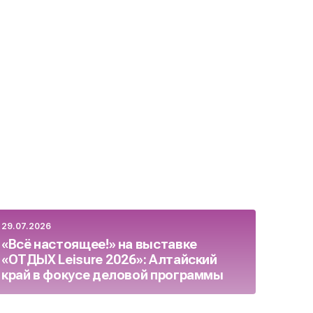
29.07.2026
23.07.
«Всё настоящее!» на выставке
Росс
«ОТДЫХ Leisure 2026»: Алтайский
бизн
край в фокусе деловой программы
целя
осен