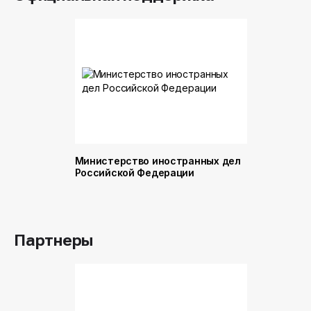
Министерство иностранных дел
Министер
Российской Федерации
и торговл
Российск
Партнеры