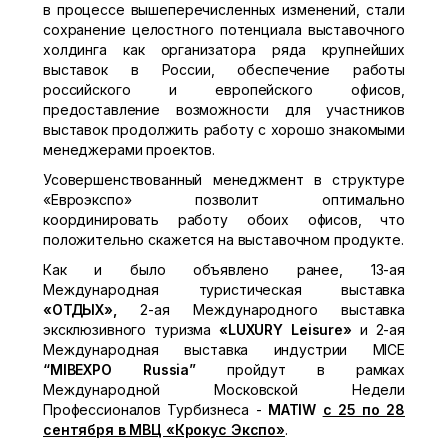
в процессе вышеперечисленных изменений, стали
сохранение целостного потенциала выставочного
холдинга как организатора ряда крупнейших
выставок в России, обеспечение работы
российского и европейского офисов,
предоставление возможности для участников
выставок продолжить работу с хорошо знакомыми
менеджерами проектов.
Усовершенствованный менеджмент в структуре
«Евроэкспо» позволит оптимально
координировать работу обоих офисов, что
положительно скажется на выставочном продукте.
Как и было объявлено ранее, 13-ая
Международная туристическая выставка
«ОТДЫХ»,
2-ая Международного выставка
эксклюзивного туризма
«
LUXURY
Leisure»
и 2-ая
Международная выставка индустрии MICE
“
MIBEX
PO
Russia”
пройдут в рамках
Международной Московской Недели
Профессионалов Турбизнеса -
MATIW
с 25 по 28
сентября в МВЦ «Крокус Экспо»
.