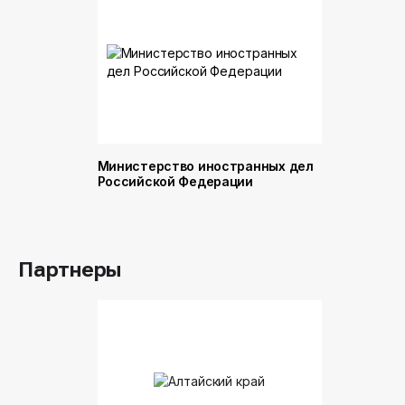
Министерство иностранных дел
Министер
Российской Федерации
и торговл
Российск
Партнеры