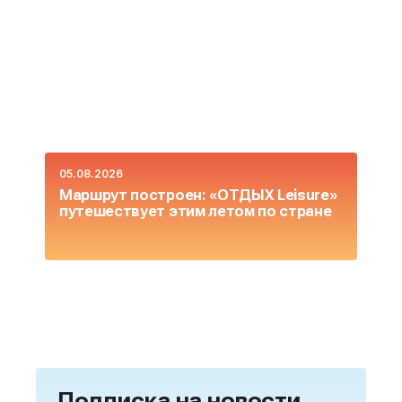
05.08.2026
0
Маршрут построен: «ОТДЫХ Leisure»
О
путешествует этим летом по стране
L
Подписка на новости