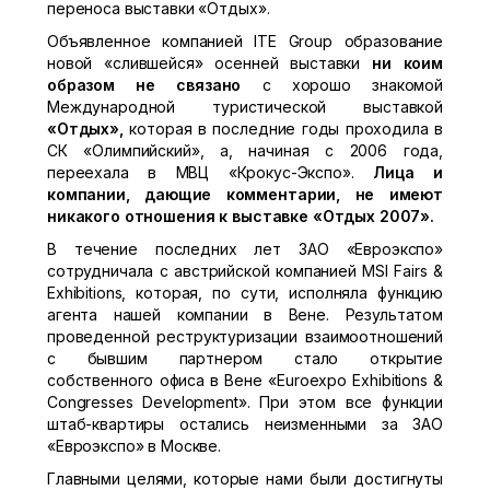
переноса выставки «Отдых».
Объявленное компанией ITE Group образование
новой «слившейся» осенней выставки
ни коим
образом не связано
с хорошо знакомой
Международной туристической выставкой
«Отдых»,
которая в последние годы проходила в
СК «Олимпийский», а, начиная с 2006 года,
переехала в МВЦ «Крокус-Экспо».
Лица и
компании, дающие комментарии, не имеют
никакого отношения к выставке
«Отдых 2007».
В течение последних лет ЗАО «Евроэкспо»
сотрудничала с австрийской компанией MSI Fairs &
Exhibitions, которая, по сути, исполняла функцию
агента нашей компании в Вене. Результатом
проведенной реструктуризации взаимоотношений
с бывшим партнером стало открытие
собственного офиса в Вене «Euroexpo Exhibitions &
Congresses Development». При этом все функции
штаб-квартиры остались неизменными за ЗАО
«Евроэкспо» в Москве.
Главными целями, которые нами были достигнуты