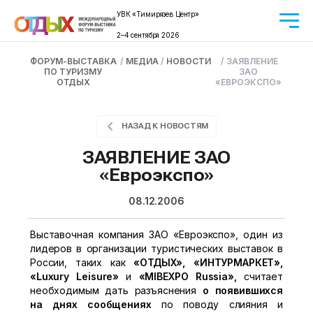
УВК «Тимирязев Центр»
2–4 сентября 2026
ФОРУМ-ВЫСТАВКА
/
МЕДИА
/
НОВОСТИ
/
ЗАЯВЛЕНИЕ
ПО ТУРИЗМУ
ЗАО
ОТДЫХ
«ЕВРОЭКСПО»
НАЗАД К НОВОСТЯМ
ЗАЯВЛЕНИЕ ЗАО
«Евроэкспо»
08.12.2006
Выставочная компания ЗАО «Евроэкспо», один из
лидеров в организации туристических выставок в
России, таких как
«ОТДЫХ», «ИНТУРМАРКЕТ»,
«
Luxury
Leisure»
и
«
MIBEX
PO
Russia»,
считает
необходимым дать разъяснения
о появившихся
на днях сообщениях
по поводу слияния и