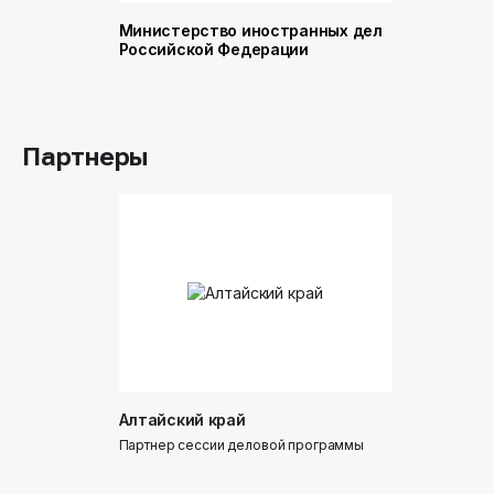
Министерство иностранных дел
Министер
Российской Федерации
и торговл
Российск
Партнеры
Алтайский край
Донинтур
Партнер сессии деловой программы
Партнер сес