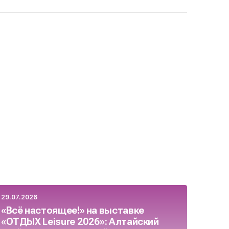
29.07.2026
23.07.
«Всё настоящее!» на выставке
Росс
«ОТДЫХ Leisure 2026»: Алтайский
бизн