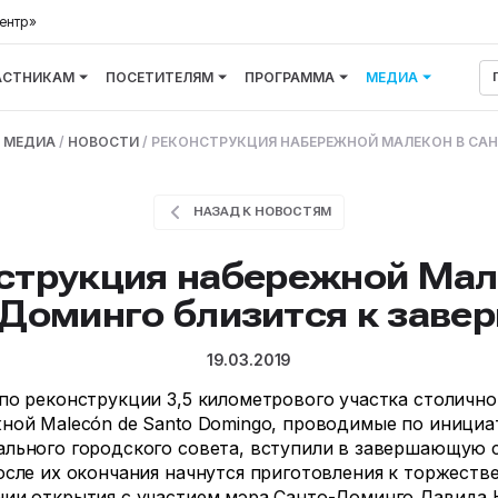
ентр»
АСТНИКАМ
ПОСЕТИТЕЛЯМ
ПРОГРАММА
МЕДИА
/
МЕДИА
/
НОВОСТИ
/
РЕКОНСТРУКЦИЯ НАБЕРЕЖНОЙ МАЛЕКОН В СА
НАЗАД К НОВОСТЯМ
струкция набережной Мал
-Доминго близится к заве
19.03.2019
по реконструкции 3,5 километрового участка столично
ной Malecón de Santo Domingo, проводимые по инициа
льного городского совета, вступили в завершающую 
осле их окончания начнутся приготовления к торжеств
ии открытия с участием мэра Санто-Доминго Давида 