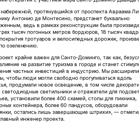
 набережной, протянувшийся от проспекта Авраама Л
нику Антонио де Монтесино, предстанет буквально
женным, ведь в рамках реконструкции была произвед
трех тысяч погонных метров бордюров, 18 тысяч квад
покрытия тротуаров и велосипедных дорожек, произв
по озеленению.
роект крайне важен для Санто-Доминго, так как, безус
влияние на развитие туризма в городе и станет стимул
ения частных инвестиций в индустрию. Мы расширил
ы, чтобы люди могли свободно прогуливаться вдоль
ья, продумали новое освещение, в том числе декорат
 светодиодные светильники и отражатели для подсве
ьев, установили более 400 скамей, столы для пикника,
рных контейнера, более 60 пандусов, оборудовали
янки, остались лишь завершающие штрихи», — отмети
главный инженер проекта.