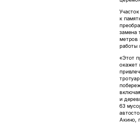
Участок
к памят
преобра
замена 
метров 
работы 
«Этот п
окажет 
привлеч
тротуар
побереж
включая
и дерев
63 мусо
автосто
Акино, 