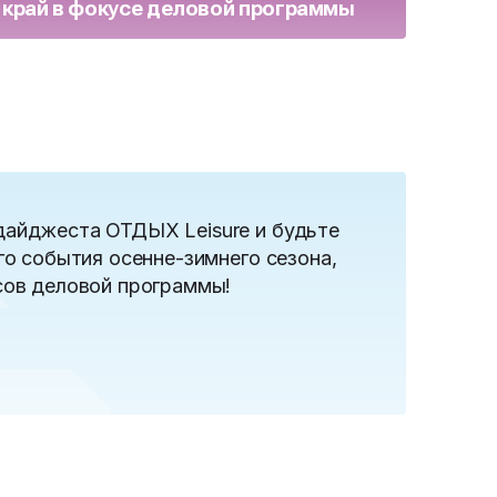
край в фокусе деловой программы
целя
осен
дайджеста ОТДЫХ Leisure и будьте
го события осенне-зимнего сезона,
сов деловой программы!