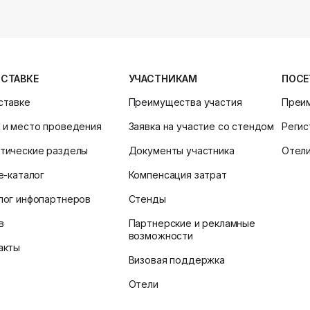
ЫСТАВКЕ
УЧАСТНИКАМ
ПОСЕ
ставке
Преимущества участия
Преи
 и место проведения
Заявка на участие со стендом
Регис
тические разделы
Документы участника
Отел
ne-каталог
Компенсация затрат
лог инфопартнеров
Стенды
в
Партнерские и рекламные
возможности
акты
Визовая поддержка
Отели