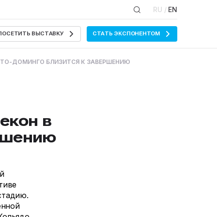
RU /
EN
ПОСЕТИТЬ ВЫСТАВКУ
СТАТЬ ЭКСПОНЕНТОМ
НТО-ДОМИНГО БЛИЗИТСЯ К ЗАВЕРШЕНИЮ
екон в
ршению
й
тиве
стадию.
енной
Кольядо.