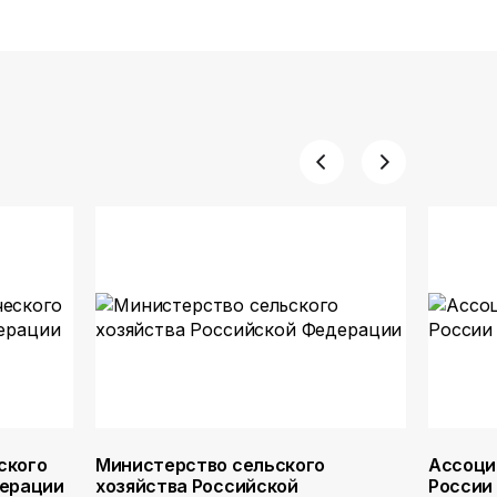
ского
Министерство сельского
Ассоци
дерации
хозяйства Российской
России