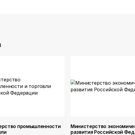
а
ерство промышленности
Министерство экономиче
вли
развития Российской Фе