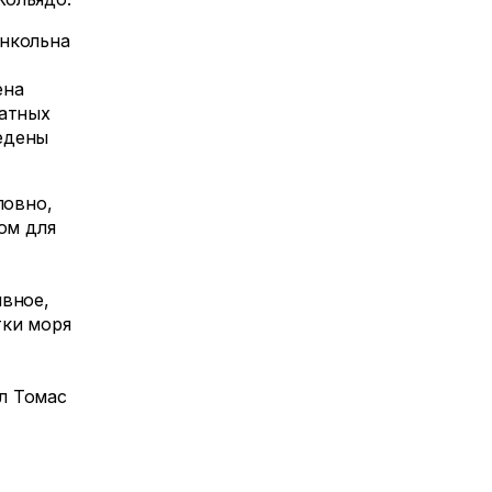
инкольна
ена
ратных
едены
ловно,
ом для
и
ивное,
тки моря
л Томас