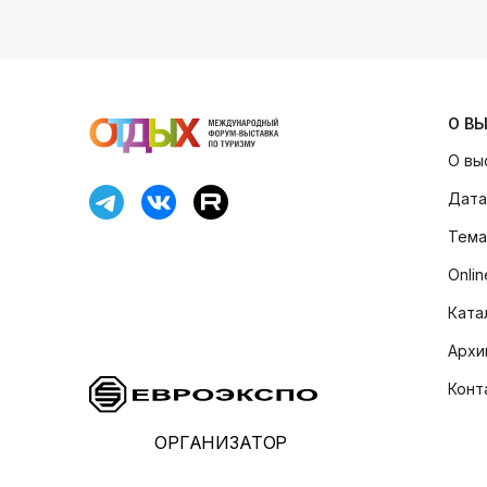
О В
О вы
Дата
Тема
Onli
Ката
Архи
Конт
ОРГАНИЗАТОР