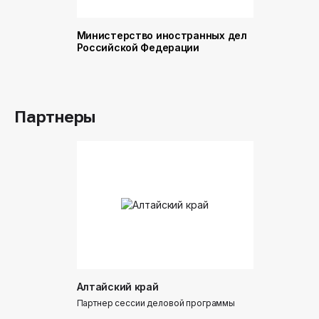
Министерство иностранных дел
Министер
Российской Федерации
и торговл
Российск
Партнеры
Алтайский край
Донинтур
Партнер сессии деловой программы
Партнер сес