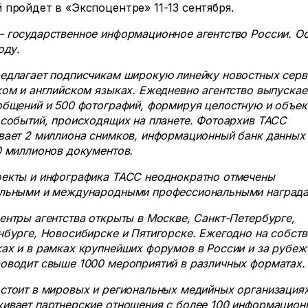
 пройдет в «Экспоцентре»
11-13 сентября.
 государственное информационное агентство России. О
оду.
едлагает подписчикам широкую линейку новостных серв
ком и английском языках. Ежедневно агентство выпуска
общений и 500 фотографий, формируя целостную и объе
 событий, происходящих на планете. Фотоархив ТАСС
вает 2 миллиона снимков, информационный банк данных
0 миллионов документов.
екты и инфографика ТАСС неоднократно отмечены
льными и международными профессиональными награда
ентры агентства открыты в Москве, Санкт-Петербурге,
нбурге, Новосибирске и Пятигорске. Ежегодно на собст
ах и в рамках крупнейших форумов в России и за рубе
оводит свыше 1000 мероприятий в различных форматах.
стоит в мировых и региональных медийных организациях
ивает партнерские отношения с более 100 информацио