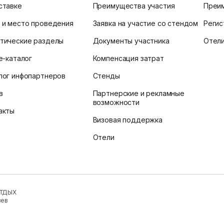
ставке
Преимущества участия
Преи
 и место проведения
Заявка на участие со стендом
Регис
тические разделы
Документы участника
Отел
ne-каталог
Компенсация затрат
лог инфопартнеров
Стенды
в
Партнерские и рекламные
возможности
акты
Визовая поддержка
Отели
ОТДЫХ
зев