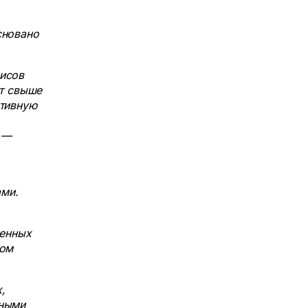
сновано
исов
ет свыше
ктивную
 —
ми.
венных
жом
,
нными