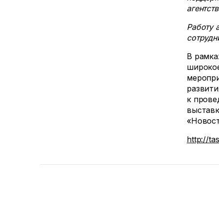
агентст
Работу 
сотрудн
В рамка
широкое
меропри
развити
к прове
выставк
«Новост
http://ta