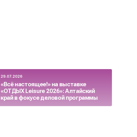
29.07.2026
23.07.
«Всё настоящее!» на выставке
Росс
«ОТДЫХ Leisure 2026»: Алтайский
бизн
край в фокусе деловой программы
целя
осен