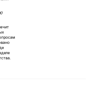
00
печит
ых
вопросам
овано
де
зделе
тства.