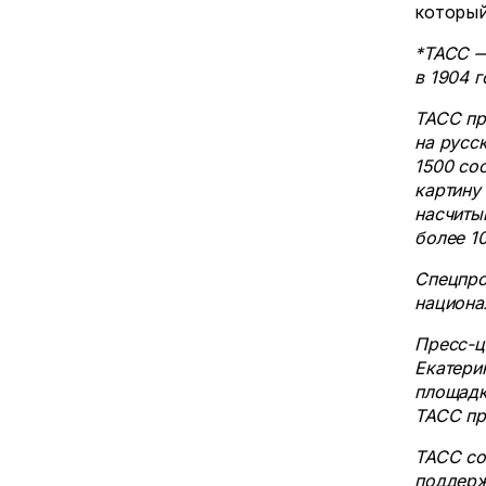
который
*ТАСС —
в 1904 г
ТАСС пр
на русс
1500 со
картину
насчиты
более 1
Спецпро
национа
Пресс-ц
Екатери
площадк
ТАСС пр
ТАСС со
поддерж