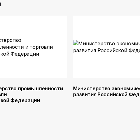
а
ерство промышленности
Министерство экономиче
вли
развития Российской Фе
ской Федерации