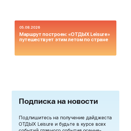
05.08.2026
0
Маршрут построен: «ОТДЫХ Leisure»
О
путешествует этим летом по стране
L
Подписка на новости
Подпишитесь на получение дайджеста
ОТДЫХ Leisure и будьте в курсе всех
событий главного события осенне-