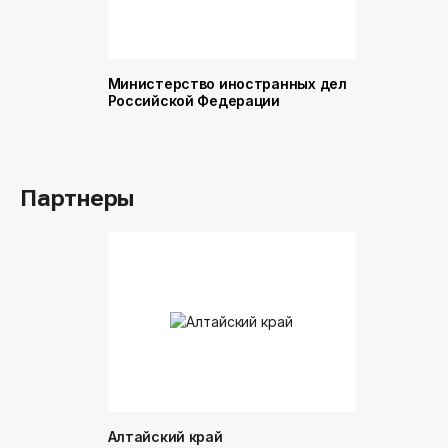
Министерство иностранных дел
Министер
Российской Федерации
и торговл
Российск
Партнеры
Алтайский край
Донинтур