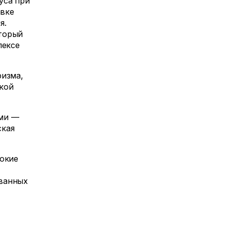
уса при
вке
я.
торый
лексе
ризма,
кой
ами —
ская
рокие
ованных