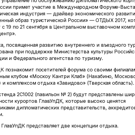
 управление по обслуживанию дипломатического корп
ссии примет участие в Международном Форуме-Выста
ическая индустрия — драйвер экономического развити
нный образ туристической России» — ОТДЫХ 2017, ко
 с 19 по 21 сентября в Центральном выставочном комп
ентр».
а, посвященная развитию внутреннего и въездного ту
ована при поддержке Министерства культуры Российс
ии и Федерального агентства по туризму.
К познакомит посетителей форума со своими филиал
ным клубом «Москоу Кантри Клаб» (Нахабино, Москов
) и комплексом отдыха «Завидово» (Тверская область).
стенда 2С1002 (павильон № 2) будут представлены ши
ости курортов ГлавУпДК, которые высоко ценятся
иками дипломатических представительств, аккредит
и.
 ГлавУпДК представляет две концепции отдыха.