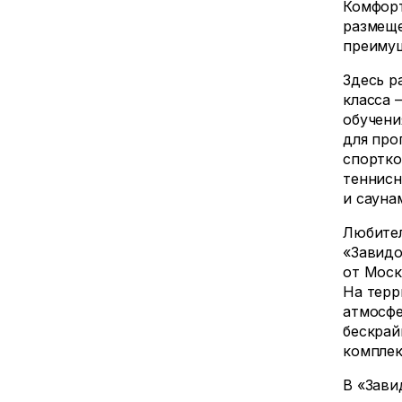
Комфорт
размеще
преимущ
Здесь р
класса 
обучени
для про
спортко
теннисн
и сауна
Любител
«Завидо
от Моск
На терр
атмосфе
бескрай
комплек
В «Зави