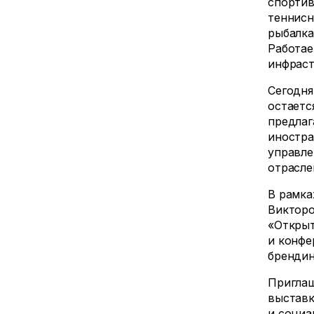
спортив
теннисн
рыбалка
Работае
инфраст
Сегодня
остаетс
предлаг
иностра
управле
отрасле
В рамка
Викторо
«Открыт
и конфе
брендин
Приглаш
выставк
и социа