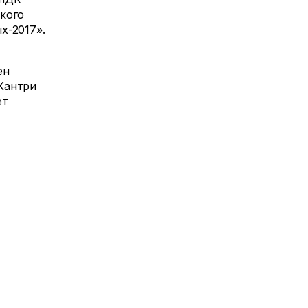
кого
х-2017».
ен
Кантри
ет