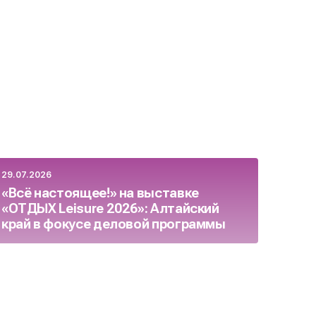
29.07.2026
23.07.
«Всё настоящее!» на выставке
Росс
«ОТДЫХ Leisure 2026»: Алтайский
бизн
край в фокусе деловой программы
целя
осен