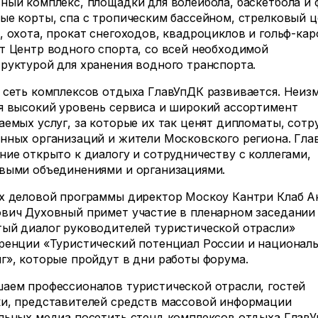
ный комплекс, площадки для волейбола, баскетбола и 
ые корты, спа с тропическим бассейном, стрелковый ц
, охота, прокат снегоходов, квадроциклов и гольф-кар
т Центр водного спорта, со всей необходимой
руктурой для хранения водного транспорта.
 сеть комплексов отдыха ГлавУпДК развивается. Неи
я высокий уровень сервиса и широкий ассортимент
аемых услуг, за которые их так ценят дипломаты, сотр
нных организаций и жители Московского региона. Гла
ние открыто к диалогу и сотрудничеству с коллегами,
выми объединениями и организациями.
х деловой программы директор Москоу Кантри Клаб А
вич Духовный примет участие в пленарном заседании
ый диалог руководителей туристической отрасли»
ренции «Туристический потенциал России и национал
г», которые пройдут в дни работы форума.
аем профессионалов туристической отрасли, гостей
и, представителей средств массовой информации
льных медиа посетить стенд комплексов отдыха Глав