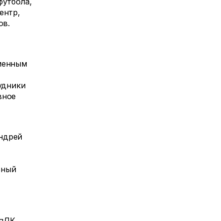
футбола,
ентр,
ов.
зменным
удники
вное
ндрей
ьный
УпДК