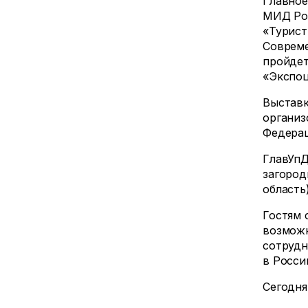
Главное
МИД Ро
«Турист
Совреме
пройдет
«Экспоц
Выставк
организ
Федерац
ГлавУпД
загород
область
Гостям 
возможн
сотрудн
в Росси
Сегодня