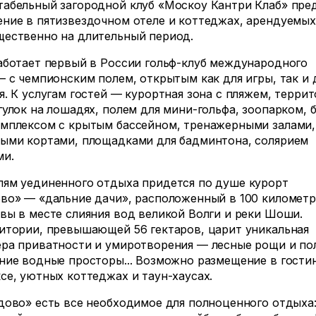
абельный загородной клуб «Москоу Кантри Клаб» пре
ние в пятизвездочном отеле и коттеджах, арендуемых
ественно на длительный период.
аботает первый в России гольф-клуб международного
— с чемпионским полем, открытым как для игры, так и 
я. К услугам гостей — курортная зона с пляжем, терри
гулок на лошадях, полем для мини-гольфа, зоопарком,
мплексом с крытым бассейном, тренажерными залами,
ыми кортами, площадками для бадминтона, солярием
ми.
ям уединенного отдыха придется по душе курорт
во» — «дальние дачи», расположенный в 100 километр
вы в месте слияния вод великой Волги и реки Шоши.
итории, превышающей 56 гектаров, царит уникальная
ра приватности и умиротворения — лесные рощи и по
ние водные просторы... Возможно размещение в гости
се, уютных коттеджах и таун-хаусах.
дово» есть все необходимое для полноценного отдыха