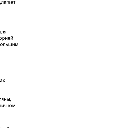
длагает
для
торией
 большим
ах
ляны,
ничном
: