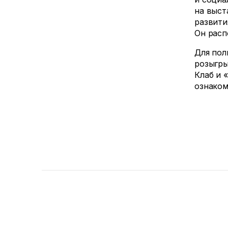
на выст
развити
Он расп
Для пол
розыгры
Клаб и 
ознаком