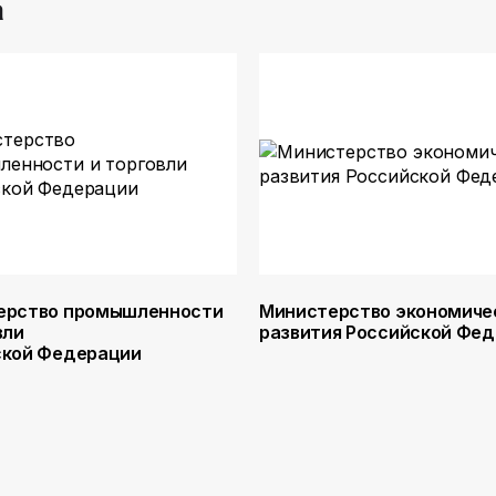
а
ерство промышленности
Министерство экономиче
вли
развития Российской Фе
ской Федерации