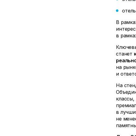
отель
В рамка
интерес
в рамка
Ключев
станет
реальн
на рынк
и ответ
На стен
Объедин
классы,
премиал
в лучши
не мене
памятны