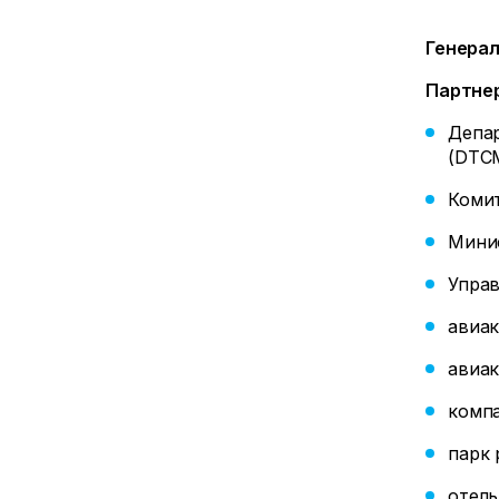
Генера
Партне
Депар
(DTC
Коми
Минис
Управ
авиак
авиак
компа
парк 
отель 