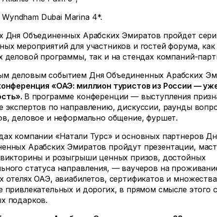
 Wyndham Dubai Marina 4*.
х Дня Объединенных Арабских Эмиратов пройдет сери
ных мероприятий для участников и гостей форума, как
х деловой программы, так и на стендах компаний-парт
ым деловым событием Дня Объединенных Арабских Эм
конференция «ОАЭ: миллион туристов из России — уж
ость».
В программе конференции — выступления приз
е экспертов по направлению, дискуссии, раунды вопр
ов, деловое и неформально общение, фуршет.
дах компании «Натали Турс» и основных партнеров Дн
енных Арабских Эмиратов пройдут презентации, маст
 викторины и розыгрыши ценных призов, достойных
ьного статуса направления, — ваучеров на проживани
х отелях ОАЭ, авиабилетов, сертификатов и множества
е привлекательных и дорогих, в прямом смысле этого с
х подарков.