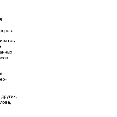
я
неров.
иратов
е
нанных
осов
я
ер-
е
 других,
лова,