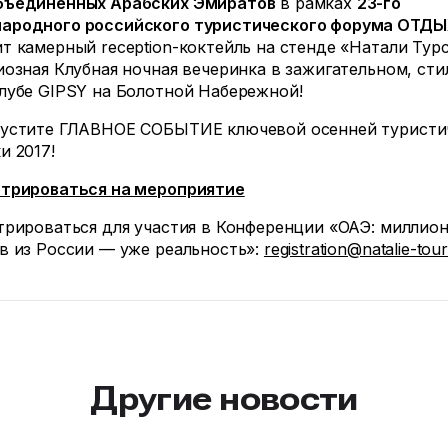
бъединенных Арабских Эмиратов
в рамках
23-го
ародного российского туристического форума ОТДЫ
т камерный reception-коктейль на стенде «Натали Тур
иозная Клубная ночная вечеринка в зажигательном, сти
лубе GIPSY на Болотной Набережной!
пустите ГЛАВНОЕ СОБЫТИЕ ключевой осенней туристи
и 2017!
трироваться на мероприятие
трироваться для участия в Конференции «ОАЭ: миллио
в из России — уже реальность»:
registration@natalie-tour
Другие новости