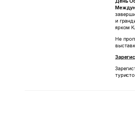
День О
Междун
заверши
и гранд
ярком К
Не про
выставк
Зарегис
Зарегис
туристо