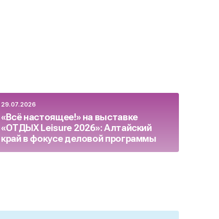
29.07.2026
23.07.
«Всё настоящее!» на выставке
Росс
«ОТДЫХ Leisure 2026»: Алтайский
бизн
край в фокусе деловой программы
целя
осен