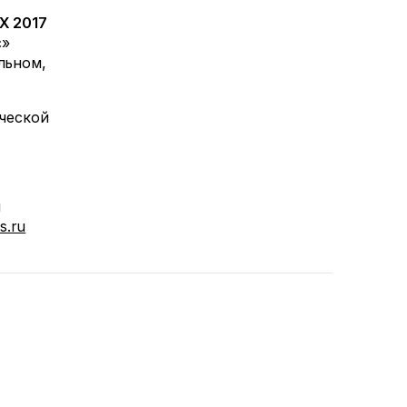
Х 2017
с»
льном,
ческой
н
s.ru