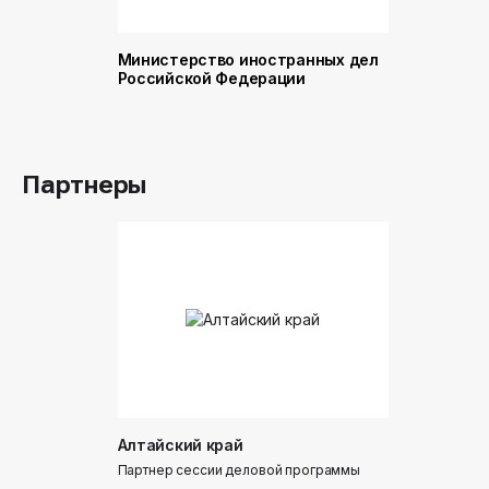
Министерство иностранных дел
Министер
Российской Федерации
и торговл
Российск
Партнеры
Алтайский край
Донинтур
Партнер сессии деловой программы
Партнер сес