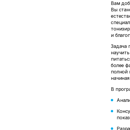
Вам доб
Вы стан
естеств
специал
тонизир
и благо
Задача 
научить
питатьс
более ф
полной 
начиная
В прогр
Анали
Консу
показ
Разра