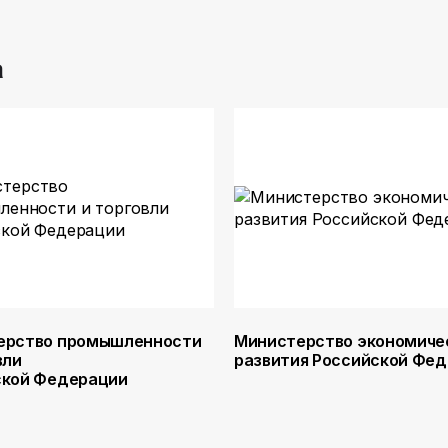
а
ерство промышленности
Министерство экономиче
вли
развития Российской Фе
ской Федерации