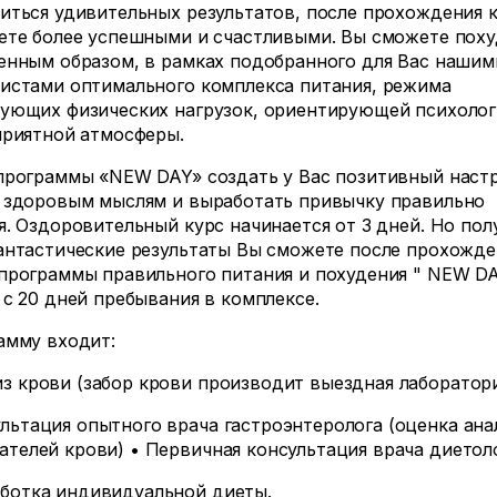
иться удивительных результатов, после прохождения 
ете более успешными и счастливыми. Вы сможете поху
енным образом, в рамках подобранного для Вас нашим
истами оптимального комплекса питания, режима
ующих физических нагрузок, ориентирующей психоло
приятной атмосферы.
программы «NEW DAY» создать у Вас позитивный наст
 здоровым мыслям и выработать привычку правильно
я. Оздоровительный курс начинается от 3 дней. Но пол
антастические результаты Вы сможете после прохожде
программы правильного питания и похудения " NEW D
 с 20 дней пребывания в комплексе.
амму входит:
з крови (забор крови производит выездная лаборатори
льтация опытного врача гастроэнтеролога (оценка ана
ателей крови) • Первичная консультация врача диетоло
ботка индивидуальной диеты.