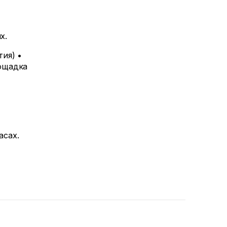
х.
ия) •
лощадка
асах.