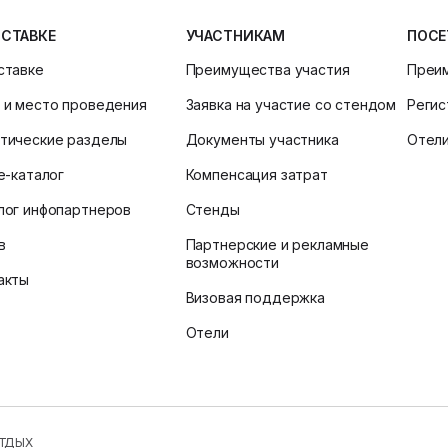
ЫСТАВКЕ
УЧАСТНИКАМ
ПОСЕ
ставке
Преимущества участия
Преи
 и место проведения
Заявка на участие со стендом
Регис
тические разделы
Документы участника
Отел
ne-каталог
Компенсация затрат
лог инфопартнеров
Стенды
в
Партнерские и рекламные
возможности
акты
Визовая поддержка
Отели
ОТДЫХ