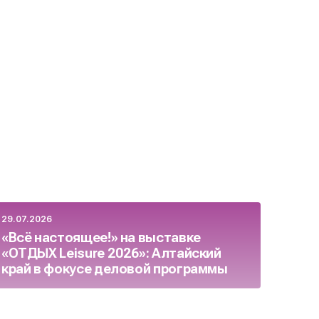
29.07.2026
23.07.
«Всё настоящее!» на выставке
Росс
«ОТДЫХ Leisure 2026»: Алтайский
бизн
край в фокусе деловой программы
целя
осен