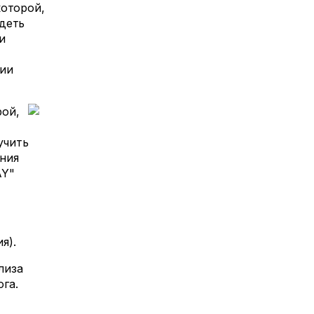
которой,
деть
и
гии
рой,
учить
ния
AY"
я).
лиза
га.