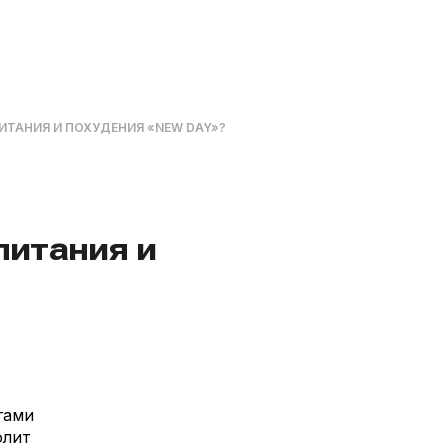
ИТАНИЯ И ПОХУДЕНИЯ «NEW DAY»?
питания и
гами
олит