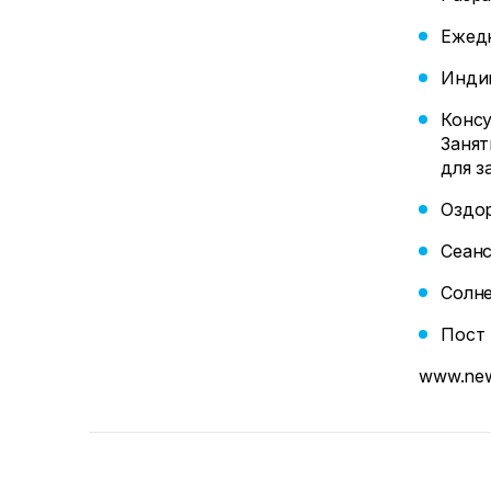
Ежедн
Индив
Консу
Занят
для з
Оздор
Сеанс
Солне
Пост 
www.new