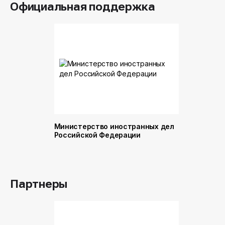
Официальная поддержка
Министерство иностранных дел
Министер
Российской Федерации
и торговл
Российск
Партнеры