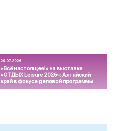
29.07.2026
23.07.
«Всё настоящее!» на выставке
Росс
«ОТДЫХ Leisure 2026»: Алтайский
бизн
край в фокусе деловой программы
целя
осен