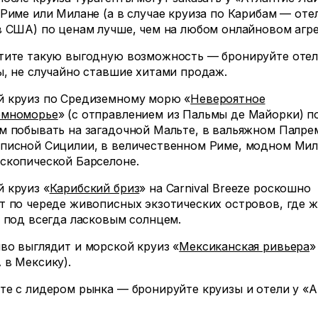
 Риме или Милане (а в случае круиза по Карибам — оте
в США) по ценам лучше, чем на любом онлайновом агре
тите такую выгодную возможность — бронируйте оте
ы, не случайно ставшие хитами продаж.
 круиз по Средиземному морю «
Невероятное
емноморье
» (с отправлением из Пальмы де Майорки) п
м побывать на загадочной Мальте, в вальяжном Палре
писной Сицилии, в величественном Риме, модном Мил
скопической Барселоне.
 круиз «
Карибский бриз
» на Carnival Breeze роскошно
т по череде живописных экзотических островов, где 
а под всегда ласковым солнцем.
во выглядит и морской круиз «
Мексиканская ривьера
»
 в Мексику).
те с лидером рынка — бронируйте круизы и отели у «