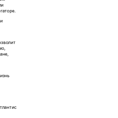
ли
гаторе.
ли
озволит
мо,
ане,
жизнь
Атлантис