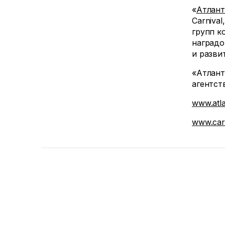
«
Атлант
Carniva
групп к
наградо
и разви
«Атлант
агентст
www.atlan
www.carn