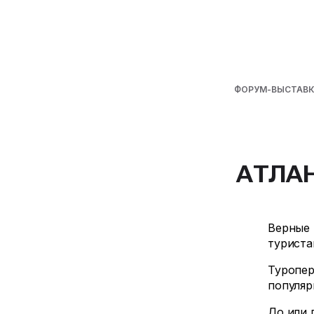
ФОРУМ-ВЫСТАВК
АТЛАН
Верные 
туриста
Туропер
популяр
До или 