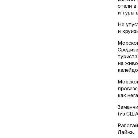
отели в
и туры 
Не упус
и круиз
Морской
Средиз
туриста
на живо
калейдо
Морской
провезе
как нег
Заманчи
(из США
Работай
Лайн».