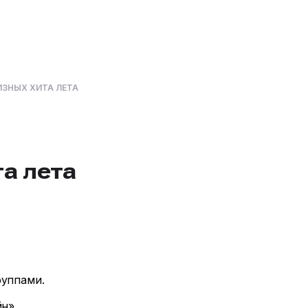
ИЗНЫХ ХИТА ЛЕТА
а лета
руппами.
йн»