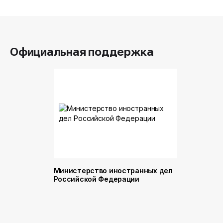
Официальная поддержка
Министерство иностранных дел
Министер
Российской Федерации
и торговл
Российск