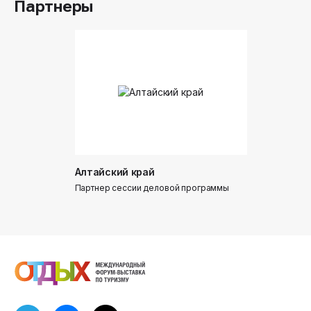
Партнеры
Алтайский край
Донинтур
Партнер сессии деловой программы
Партнер сес