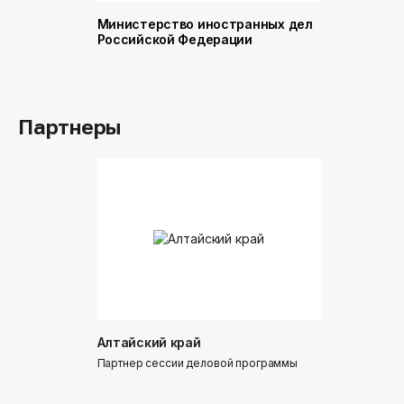
Министерство иностранных дел
Министер
Российской Федерации
и торговл
Российск
Партнеры
Алтайский край
Донинтур
Партнер сессии деловой программы
Партнер сес